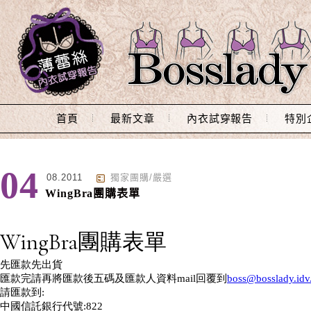
Main Menu
首頁
最新文章
內衣試穿報告
特別
04
08.2011
獨家團購/嚴選
WingBra團購表單