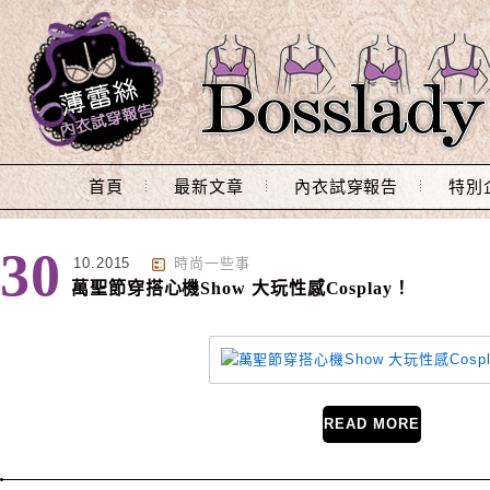
Main Menu
首頁
最新文章
內衣試穿報告
特別
標籤 : Halloween
30
10.2015
時尚一些事
萬聖節穿搭心機Show 大玩性感Cosplay！
READ MORE