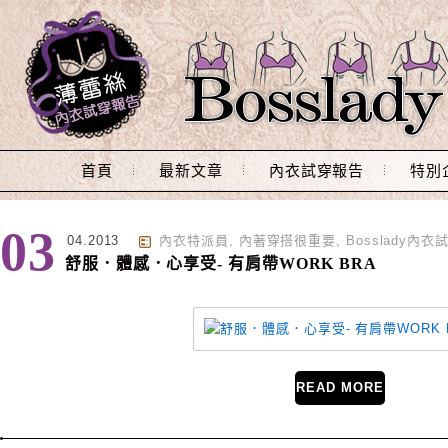
Main Menu
首頁
最新文章
內衣試穿報告
特別
標籤 : bosslady
03
04.2013
內衣特派員
,
內著穿搭很重要
,
Bosslady內
舒服．體感．心享受- 有肩帶WORK BRA
READ MORE