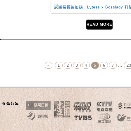
READ MORE
Page Menu
«
1
2
3
4
5
6
7
...
2