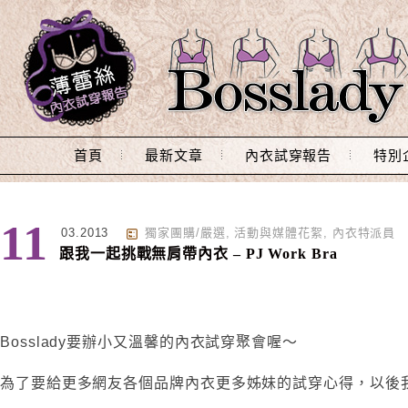
Main Menu
首頁
最新文章
內衣試穿報告
特別
11
03.2013
獨家團購/嚴選
,
活動與媒體花絮
,
內衣特派員
跟我一起挑戰無肩帶內衣 – PJ Work Bra
Bosslady要辦小又溫馨的內衣試穿聚會喔～
為了要給更多網友各個品牌內衣更多姊妹的試穿心得，以後