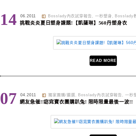
14
06.2011
Bosslady內衣試穿報告
,
一秒塑身
,
Bossla
挑戰炎炎夏日塑身課題!【凱薩琳】560丹塑身衣
READ MORE
07
04.2011
獨家團購/嚴選
,
Bosslady內衣試穿報告
,
一秒
網友急催!!窈窕寶衣團購趴兔! 限時限量最後一波!!