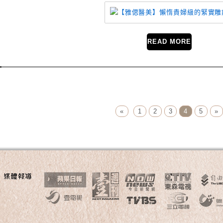
READ MORE
Page Menu
«
1
2
3
4
5
»