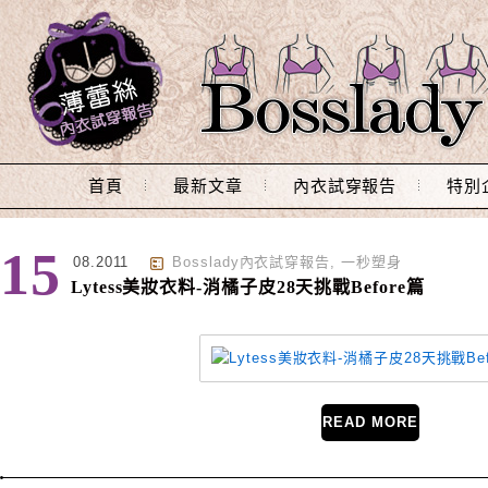
Main Menu
首頁
最新文章
內衣試穿報告
特別
標籤 : 瘦腰
15
08.2011
Bosslady內衣試穿報告
,
一秒塑身
Lytess美妝衣料-消橘子皮28天挑戰Before篇
READ MORE