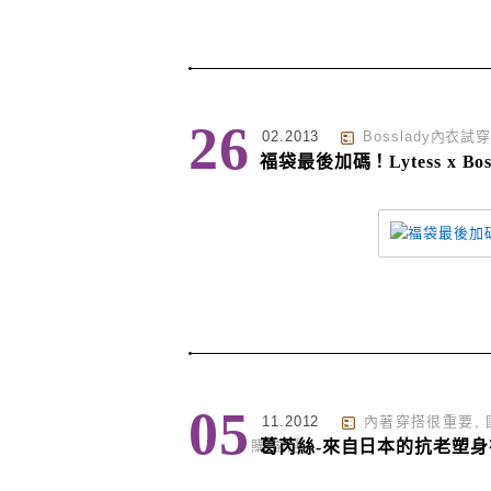
26
02.2013
Bosslady內衣試
福袋最後加碼！Lytess x Bo
05
11.2012
內著穿搭很重要
,
購/嚴選
葛芮絲-來自日本的抗老塑身