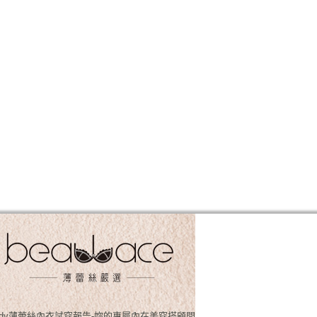
osslady薄蕾絲內衣試穿報告-妳的專屬內在美穿搭顧問