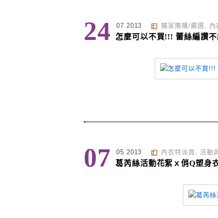
24
07.2013
獨家團購/嚴選
,
內
怎麼可以不買!!! 蕾絲編讚
07
05.2013
內衣特派員
,
活動
葛芮絲活動花絮ｘ俏Q塑身