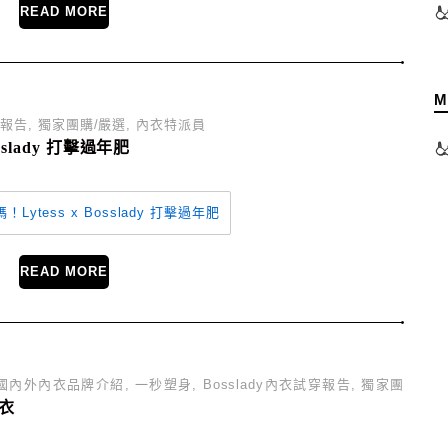
READ MORE
M
穿報告
,
獨家團購/嚴選
,
內衣特派員
sslady 打擊過年肥
READ MORE
國內外內衣品牌介紹
,
一秒塑身
,
Bosslady內衣試穿報告
,
獨家團
衣