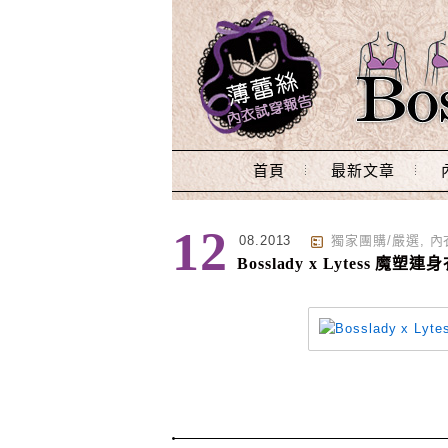
Main Menu
首頁
最新文章
標籤 : 瘦腰
12
08.2013
獨家團購/嚴選
,
內
Bosslady x Lytess 