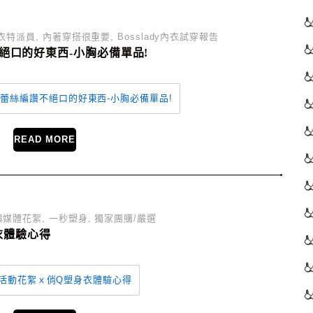
衣特派員
,
內著穿搭很重要
,
Bosslady內衣試穿報告
不絕口的好東西-小胸必備單品!
READ MORE
與媒體花絮
,
一秒塑身
,
獨家團購/嚴選
衣體驗心得