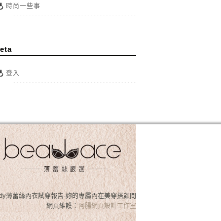
時尚一些事
eta
登入
osslady薄蕾絲內衣試穿報告-妳的專屬內在美穿搭顧問
網頁維護：
阿腸網頁設計工作室