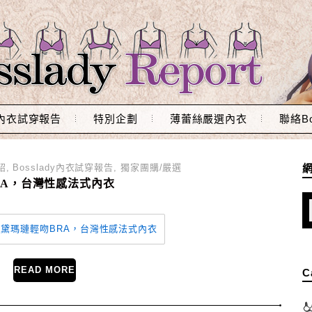
內衣試穿報告
特別企劃
薄蕾絲嚴選內衣
聯絡Bo
紹
,
Bosslady內衣試穿報告
,
獨家團購/嚴選
RA，台灣性感法式內衣
READ MORE
C