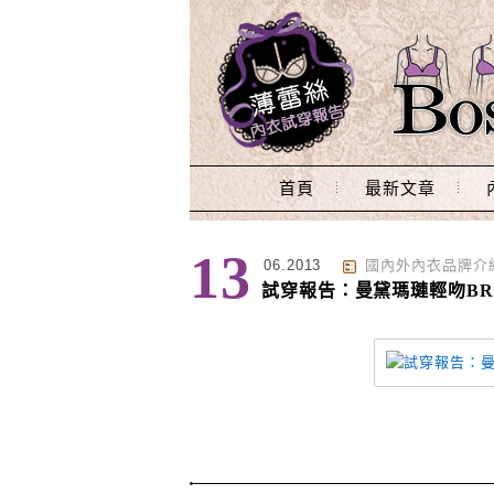
Main Menu
首頁
最新文章
標籤 : 法式
13
06.2013
國內外內衣品牌介
試穿報告：曼黛瑪璉輕吻B