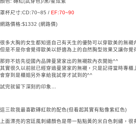
顏色: 磚紅(試穿色)/黑/星炫紫
罩杯尺寸:CD:70~85 /
EF:70~90
網路價格:$1332 (網路價)
很多大胸的女生都知道自己有天生的優勢可以穿歐美的無襯
但是不是你會覺得歐美以舒適為上的自然胸型效果又讓你覺
那妳不妨先從國內品牌曼黛家出的無襯款內衣開始^^
其實很久以前就已經穿過曼黛家的無襯，只是記得當時專櫃
會穿到是櫃姐另外拿給我試穿才試到的^^
試完就留下深刻的印象…
這三款我最喜歡磚紅款的配色(但看起其實有點像紫紅色)
上面漂亮的宮廷風刺繡顏色是帶一點點黃的米白色刺繡，很