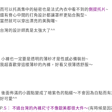
而可以托高集中的秘密也是法式內衣中看不到的
側提托片
~
還有脊心中間的打角設計都讓罩杯更貼合胸型~
當然就可以穿出漂亮的美胸囉~
台灣的設計師真是太強大了^^
小褲也一定要是透明的薄紗才是性感必備裝扮~
我超喜歡穿這樣薄紗的內褲，好看又很薄透舒服～
後面佈滿的小圓點變成了暗紫色的點綴～不會因為白點而有
好可愛^^
P
.S： 不過台灣的內褲尺寸不像歐美都很大件～
(有時候是因