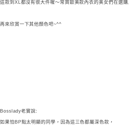
這款到XL都沒有很大件喔～常買歐美款內衣的美女們在選購
再來欣賞一下其他顏色吧~^^
Bosslady老實說:
如果怕BP點太明顯的同學，因為這三色都屬深色款，