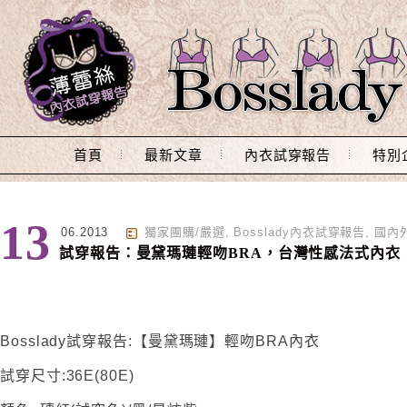
Main Menu
首頁
最新文章
內衣試穿報告
特別
13
06.2013
獨家團購/嚴選
,
Bosslady內衣試穿報告
,
國內
試穿報告：曼黛瑪璉輕吻BRA，台灣性感法式內衣
Bosslady試穿報告:【曼黛瑪璉】輕吻BRA內衣
試穿尺寸:36E(80E)