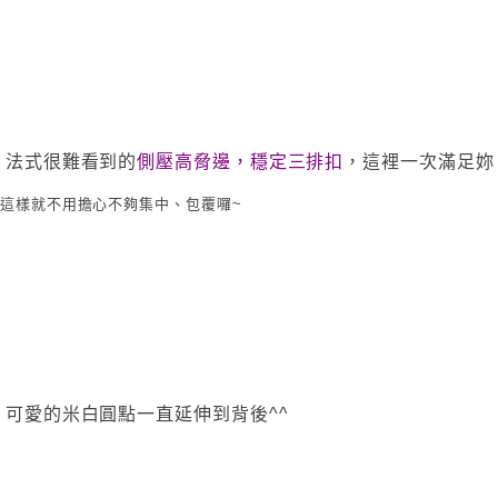
法式很難看到的
側壓高脅邊，穩定三排扣
，這裡一次滿足妳
這樣就不用擔心不夠集中、包覆囉~
可愛的米白圓點一直延伸到背後^^