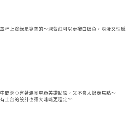
罩杯上邊緣是簍空的～深紫紅可以更襯白膚色，浪漫又性感
中間脊心有著漂亮單顆美鑽點綴，又不會太搶走焦點～
有土台的設計也讓大咪咪更穩定^^