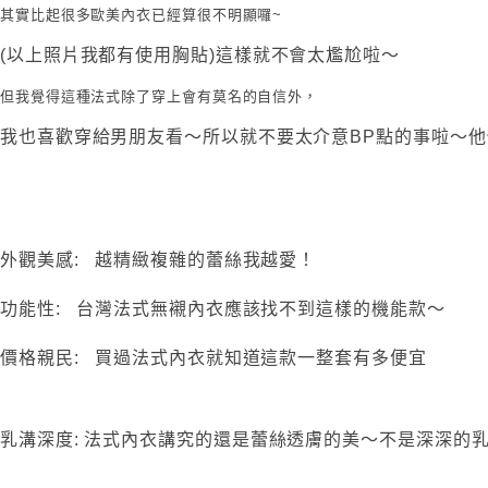
其實比起很多歐美內衣已經算很不明顯囉~
(以上照片我都有使用胸貼)這樣就不會太尷尬啦～
但我覺得這種法式除了穿上會有莫名的自信外，
我也喜歡穿給男朋友看～所以就不要太介意BP點的事啦～他
外觀美感:
越精緻複雜的蕾絲我越愛！
功能性:
台灣法式無襯內衣應該找不到這樣的機能款～
價格親民:
買過法式內衣就知道這款一整套有多便宜
乳溝深度:
法式內衣講究的還是蕾絲透膚的美～不是深深的