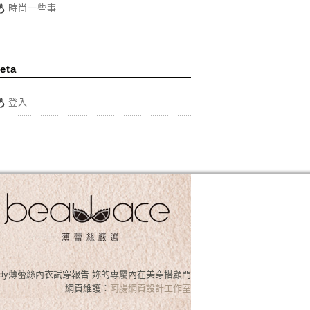
時尚一些事
eta
登入
osslady薄蕾絲內衣試穿報告-妳的專屬內在美穿搭顧問
網頁維護：
阿腸網頁設計工作室