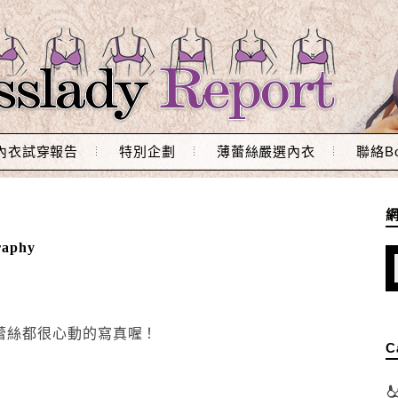
內衣試穿報告
特別企劃
薄蕾絲嚴選內衣
聯絡Bo
aphy
小蕾絲都很心動的寫真喔！
C