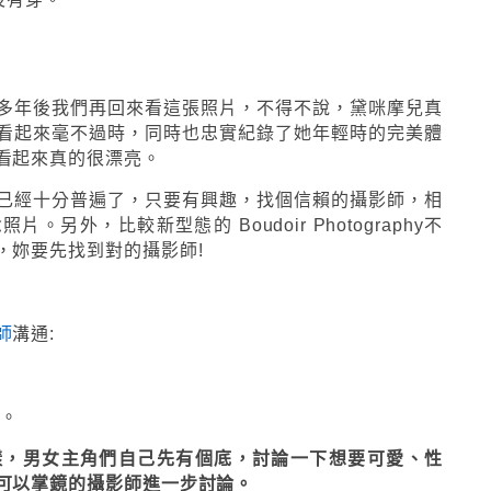
多年後我們再回來看這張照片，不得不說，黛咪摩兒真
看起來毫不過時，同時也忠實紀錄了她年輕時的完美體
看起來真的很漂亮。
已經十分普遍了，只要有興趣，找個信賴的攝影師，相
另外，比較新型態的 Boudoir Photography不
，妳要先找到對的攝影師!
師
溝通:
格。
樣，男女主角們自己先有個底，討論一下想要可愛、性
可以掌鏡的攝影師進一步討論。