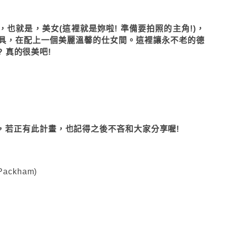
素，也就是，美女(這裡就是妳啦! 準備要拍照的主角!)，
具，在配上一個美麗溫馨的仕女間。這裡讓永不老的德
何? 真的很美吧!
特輯，若正有此計畫，也記得之後不吝和大家分享喔!
 Packham)