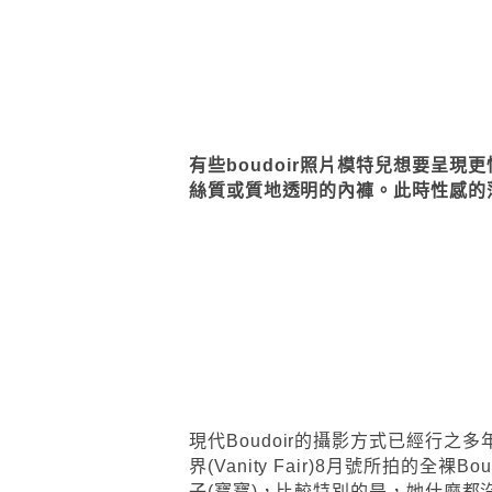
有些boudoir照片模特兒想要呈
絲質或質地透明的內褲。此時性感的
現代Boudoir的攝影方式已經行之
界(Vanity Fair)8月號所拍的
子(寶寶)，比較特別的是，她什麼都