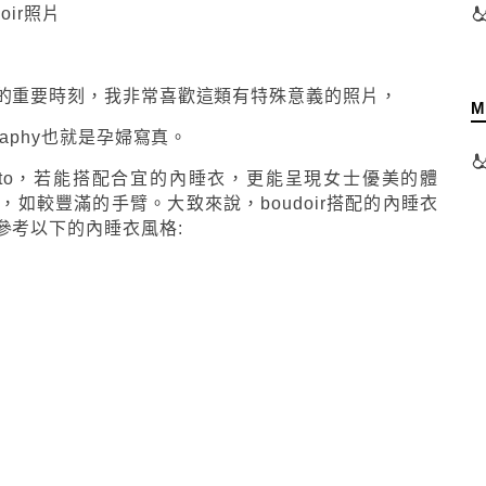
oir照片
的重要時刻，我非常喜歡這類有特殊意義的照片，
M
tography也就是孕婦寫真。
photo，若能搭配合宜的內睡衣，更能呈現女士優美的體
如較豐滿的手臂。大致來說，boudoir搭配的內睡衣
參考以下的內睡衣風格: