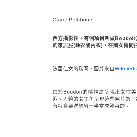
Claire Pettibone
西方攝影裡，有個項目叫做Boudo
的家居服(睡衣或內衣)，在閨女房間拍
法國仕女的房間，圖片來自
Wikipedi
由於Boudoir的精神是呈現出女
迎。入鏡的女主角呈現這些照片為了
有特意要送給另一半當成驚喜的。