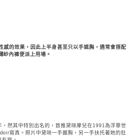
現更性感的效果，因此上半身甚至只以手遮胸，通常會搭配
薄紗內褲便派上用場。
多年，然其中特別出名的，首推黛咪摩兒在1991為浮華世
全裸Boudoir寫真。照片中黛咪一手握胸，另一手扶托著她的肚
沒有穿。