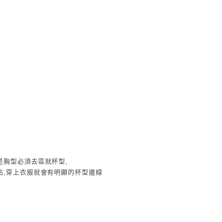
是胸型必須去區就杯型,
貼,穿上衣服就會有明顯的杯型邊線