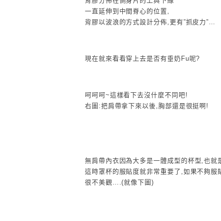
背膠分佈在側身片的上與下緣
一直延伸到中間脊心的位置,
背膠以波浪的方式設計分佈,更有”抓皮力”…
現在就來看看穿上去是否有垂奶Fu呢?
呵呵呵~這樣看下去沒什麼不同吧!
右圖:把肩帶拿下來以後,胸部還是很挺啊!
無肩帶內衣因為大多是一體成型的杯型,也就
這時罩杯的服貼度就非常重要了,如果不夠服
很不美觀….(就像下圖)