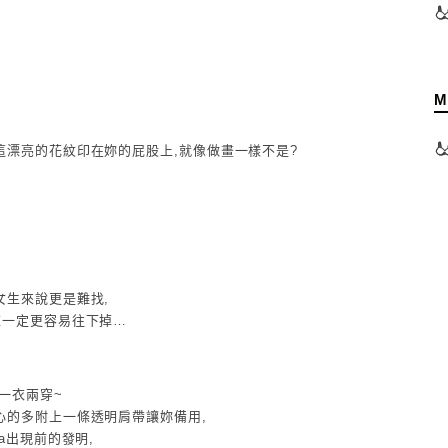
M
這漂亮的花紋印在妳的屁股上,就像做畫一樣不是?
女生來說更是難找,
衣一定更容易往下掉…
一衣兩穿~
心的多附上一條透明肩帶讓妳備用,
a出現前的發明,