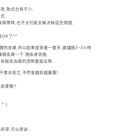
款,款式也有不少,
式,
無肩帶時,也不太可能去解決掉這些問題,
OK了^^
體的皮膚,所以如果是穿著一整天,建議過2~3小時
開皮膚一下,使血液流通,
就有脫皮血痕的恐怖畫面出現….
不要去抓它,不然會越抓越嚴重!
皮膚喔!!
^ )
為好穿,可以原諒…