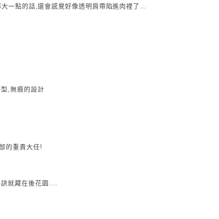
部大一點的話,還會感覺好像透明肩帶陷進肉裡了…
型,無痕的設計
部的重責大任!
訣就藏在後花園….