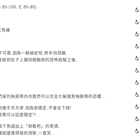
5-100, E:85-95)
 三角褲
很不可靠,因為一朝被蛇咬,終年怕草繩,
就掉到肚子上變四個胸部的恐怖經驗之後,
們家的無肩帶內衣竟然可以完全化解我對無肩帶的恐懼…
幾乎天天穿,因為很穩定,不會往下掉!
帶可以這麼穩定?!…
個下馬威加上「妳看吧」的表情,
櫃姐還覺得我好誇張,一直笑…