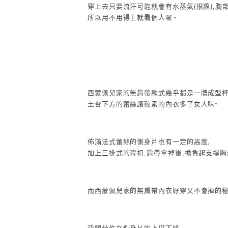
穿上去只要流汗可能就會有水蒸氣(很糗),胸
所以用不用得上就看個人囉~
西蒙佩兒家的無肩帶款式幾乎都是一體成型杯
土台下方的蕾絲讓較素的內衣多了女人味~
佈滿法式蕾絲的側身片也有一定的高度,
加上三排式的背扣,肩帶拿掉後,擔負起支撐胸
而西蒙佩兒家的無肩帶內衣好穿又不會掉的秘