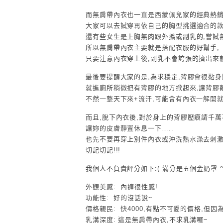
而無肩帶內衣也一直是西蒙佩兒家的經典熱銷
大家可以去試穿再依自己的胸型挑選適合的款
還有些女生是上胸無肉跟外擴或副乳的,嘗試
所以無肩帶內衣主要就是搭配衣服的好幫手,
只要注意內衣穿上後,副乳不會誇張的擠出來就
最後要提醒大家的是,為求穩定,背膠會很黏身
就進廁所稍微把有背膠的地方掀起來,讓背膠離
不然一整天下來+流汗,可能會有內衣一解開
而且,脫下內衣後,對於身上的背膠壓痕請千萬
讓妳的皮膚靜置休息一下…..
也先不要再穿上別件內衣或沖洗熱水澡去刺激
切記切記!!!
我個人不負責評分如下:( 滿分是五個金奶罩 ^ 
外觀美感:
內褲很性感!
功能性:
好的沒話說~
價格親民:
快4000,有點不可愛的價格,但因
乳溝深度:
這是無肩帶內衣,不求乳溝囉~