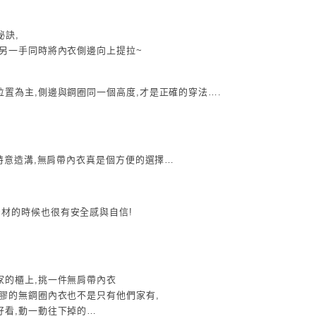
秘訣,
,另一手同時將內衣側邊向上提拉~
置為主,側邊與鋼圈同一個高度,才是正確的穿法….
要特意造溝,無肩帶內衣真是個方便的選擇…
材的時候也很有安全感與自信!
家的櫃上,挑一件無肩帶內衣
背膠的無鋼圈內衣也不是只有他們家有,
好看,動一動往下掉的…