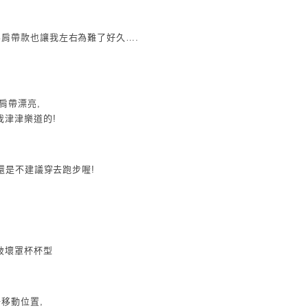
肩帶款也讓我左右為難了好久….
肩帶漂亮,
我津津樂道的!
但還是不建議穿去跑步喔!
破壞罩杯杯型
移動位置,