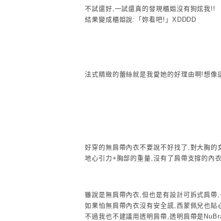
不試還好,一試還真的發現櫃姐沒有狗炫我!!
結果變成櫃姐說:「妳看吧!」XDDDD
法式精緻的蕾絲就是我愛她的好理由啊!想像
好穿的無肩帶內衣不要說不好找了,對大胸的
地心引力+胸部的重量,沒有了肩帶支撐的內
雖說是無肩帶內衣,但也是有設計可拆式肩帶,
如果怕無肩帶內衣沒有安全感,西蒙佩兒也貼
不過我也不建議用透明肩帶,透明肩帶是NuBr