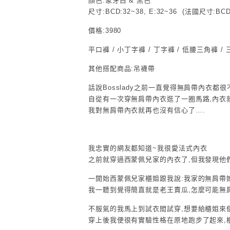
顏色:象牙白 & 黑色
尺寸:BCD:32~38, E:32~36 (法國尺寸:BCD:8
價格:3980
平口褲 / 小丁字褲 / 丁字褲 / 低腰三角褲 /
其他搭配商品:吊襪帶
話說Bosslady之前一直覺得無肩帶內衣都
自從有一次穿無肩帶內衣逛了一圈馬路,內衣
我對無肩帶內衣就再也沒有信心了….
我忠實的網友都知道~我很愛法式內衣
之前就穿過西蒙佩兒家的內衣了,但我發現他
一開始西蒙佩兒家櫃姐跟我說:我家的無肩帶她
我一聽到覺得簡直就是老王賣瓜,怎麼可能無肩
不服氣的我馬上到試衣間試穿,想要給櫃姐來
穿上後我便很有實驗性格在原地跑步了起來,