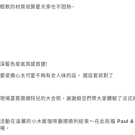
輕軟的材質就算夏天穿也不悶熱~
深藍色是氣質感首選!
要是擔心太可愛不夠有女人味的話， 選這套就對了
現場嘉賓跟模特兒的大合照，謝謝麻豆們帶大家體驗了法式的
活動在溫馨的小木屋咖啡廳裡順利結束～在此祝福
Paul &
場，