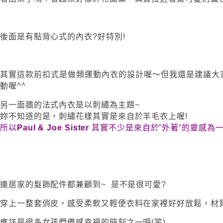
後面是有點背心式的內衣?好特別!
其實這款前扣式是做類運動內衣的設計喔～但我還是建議大
動喔^^
另一面牆的法式內衣是以刺繡為主題~
妳不知道的是，刺繡花樣其實是來自於羊毛衣上喔!
所以
Paul & Joe Sister
其實不少是來自於”外著”的靈感為
連居家的髮飾配件都兼顧到~ 是不是很可愛?
穿上一整套俏皮，感受柔軟又輕便衣料在家裡好好放鬆，材
應該是很多女孩們備感幸福的時刻之一吧(笑)