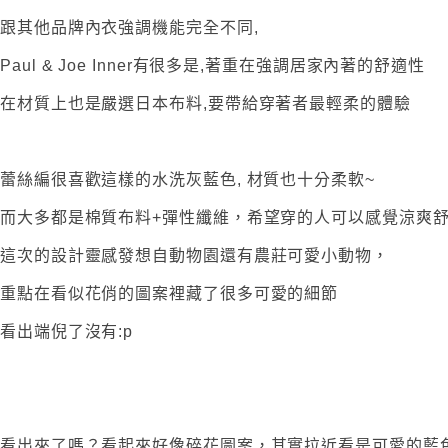
跟其他品牌內衣強調機能完全不同,
Paul & Joe Inner有很多是,著重在強調居家內著的舒適性
在材質上也是嚴選日本布料,要帶給穿著者最輕柔的體驗
蕾絲編很喜歡這樣的水洗灰藍色, 材質也十分柔軟~
而大多都是棉質布料+彈性纖維，希望穿的人可以感覺涼爽
這次的設計靈感發想自動物園還有農莊可愛小動物，
重點在看似花俏的圖案裡藏了很多可愛的細節
看出端倪了沒有:p
看出來了嗎？看起來好像碎花圖案，其實拉近看是可愛的藍