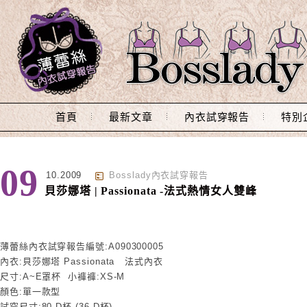
Main Menu
首頁
最新文章
內衣試穿報告
特別
09
10.2009
Bosslady內衣試穿報告
貝莎娜塔 | Passionata -法式熱情女人雙峰
薄蕾絲內衣試穿報告編號:A090300005
內衣:貝莎娜塔 Passionata 法式內衣
尺寸:A~E罩杯 小褲褲:XS-M
顏色:單一款型
試穿尺寸:80 D杯 (36 D杯),