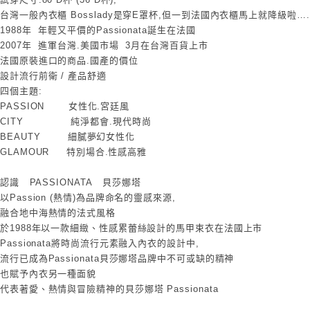
台灣一般內衣櫃 Bosslady是穿E罩杯,但一到法國內衣櫃馬上就降級啦….
1988年 年輕又平價的Passionata誕生在法國
2007年 進軍台灣.美國市場 3月在台灣百貨上市
法國原裝進口的商品.國產的價位
設計流行前衛 / 產品舒適
四個主題:
PASSION 女性化.宮廷風
CITY 純淨都會.現代時尚
BEAUTY 細膩夢幻女性化
GLAMOUR 特別場合.性感高雅
認識 PASSIONATA 貝莎娜塔
以Passion (熱情)為品牌命名的靈感來源,
融合地中海熱情的法式風格
於1988年以一款細緻、性感累蕾絲設計的馬甲束衣在法國上市
Passionata將時尚流行元素融入內衣的設計中,
流行已成為Passionata貝莎娜塔品牌中不可或缺的精神
也賦予內衣另一種面貌
代表著愛、熱情與冒險精神的貝莎娜塔 Passionata