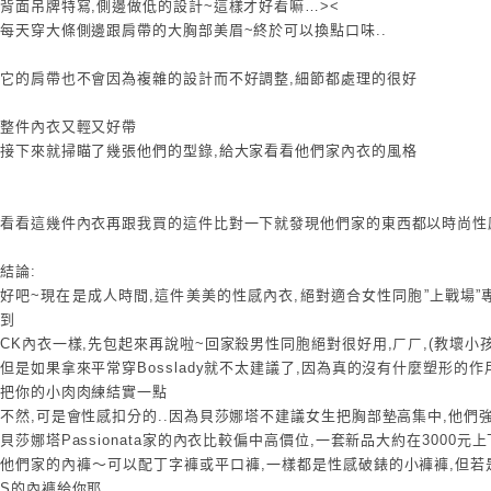
背面吊牌特寫,側邊做低的設計~這樣才好看嘛…><
每天穿大條側邊跟肩帶的大胸部美眉~終於可以換點口味..
它的肩帶也不會因為複雜的設計而不好調整,細節都處理的很好
整件內衣又輕又好帶
接下來就掃瞄了幾張他們的型錄,給大家看看他們家內衣的風格
看看這幾件內衣再跟我買的這件比對一下就發現他們家的東西都以時尚性
結論:
好吧~現在是成人時間,這件美美的性感內衣,絕對適合女性同胞”上戰場”
到
CK內衣一樣,先包起來再說啦~回家殺男性同胞絕對很好用,ㄏㄏ,(教壞小孩
但是如果拿來平常穿Bosslady就不太建議了,因為真的沒有什麼塑形的
把你的小肉肉練結實一點
不然,可是會性感扣分的..因為貝莎娜塔不建議女生把胸部墊高集中,他們
貝莎娜塔Passionata家的內衣比較偏中高價位,一套新品大約在3000元
他們家的內褲～可以配丁字褲或平口褲,一樣都是性感破錶的小褲褲,但若
S的內褲給你耶..