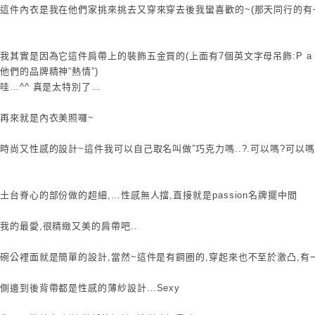
這件內衣是我在他們家挑來挑去又穿來穿去後我蠻喜歡的~(那天同行的有
我其實是因為它這件肩帶上的裝飾五金買的(上面有7個英文字母吊飾:P a s s 
他們的品牌精神”熱情”)
哇…^^ 真是太特別了…
再來就是內衣美照囉~
時尚又性感的設計~這件我可以自己取名叫做”巧克力嗎..?.可以嗎?可以嗎
土台脊心的部份做的超細,…性感無人擋,直接就是passion名牌擺中間
我的最愛,很精緻又美的肩帶吧..
碗公裡面就是簡單的設計,當然~這件是有鋼圈的,穿起來也不至於激凸,有
側邊到後背帶都是性感的薄紗設計…Sexy