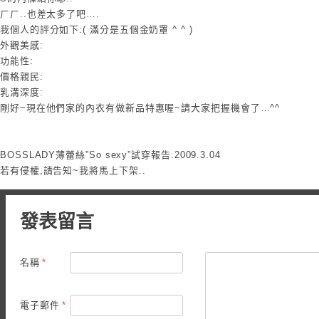
ㄏㄏ..也差太多了吧….
我個人的評分如下:( 滿分是五個金奶罩 ^ ^ )
外觀美感:
功能性:
價格親民:
乳溝深度:
剛好~現在他們家的內衣有做新品特惠喔~請大家把握機會了…^^
BOSSLADY薄蕾絲”So sexy”試穿報告.2009.3.04
若有侵權,請告知~我將馬上下架..
發表留言
名稱
*
電子郵件
*