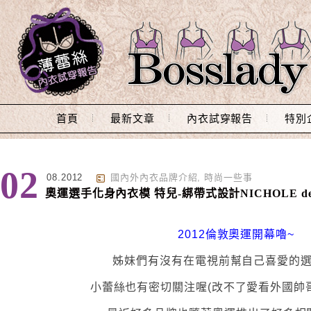
Main Menu
首頁
最新文章
內衣試穿報告
特別
02
08.2012
國內外內衣品牌介紹
,
時尚一些事
奧運選手化身內衣模 特兒-綁帶式設計NICHOLE de
2012倫敦奧運開幕嚕~
姊妹們有沒有在電視前幫自己喜愛的
小蕾絲也有密切關注喔(改不了愛看外國帥哥