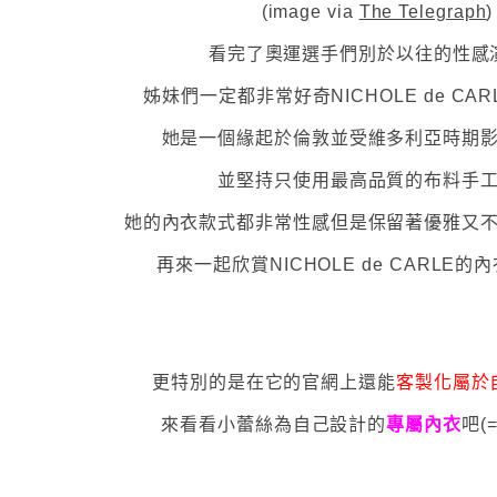
(image via
The Telegraph
)
看完了奧運選手們別於以往的性感
姊妹們一定都非常好奇NICHOLE de CA
她是一個緣起於倫敦並受維多利亞時期
並堅持只使用最高品質的布料手
她的內衣款式都非常性感但是保留著優雅又
再來一起欣賞NICHOLE de CARLE的
更特別的是在它的官網上還能
客製化屬於
來看看小蕾絲為自己設計的
專屬內衣
吧(=