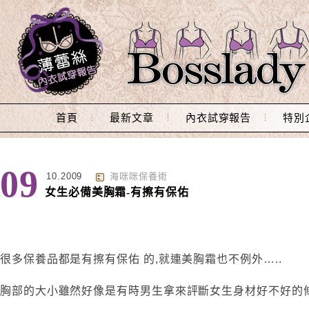
Main Menu
首頁
最新文章
內衣試穿報告
特別
09
10.2009
海咪咪保養術
女生必備美胸霜-有擦有保佑
很多保養品都是有擦有保佑 的,就連美胸霜也不例外…..
胸部的大小雖然好像是有時男生拿來評斷女生身材好不好的