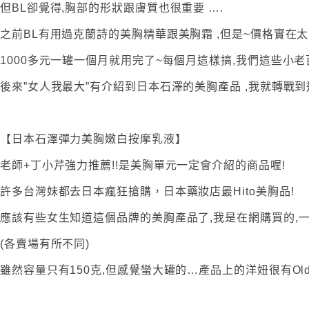
但BL卻覺得,胸部的形狀跟膚質也很重要 ….
之前BL有用過克蘭詩的美胸精華跟美胸霜 ,但是~價格實在太
1000多元一罐一個月就用完了~每個月這樣搞,我們這些小老
後來”女人我最大”有介紹到日本石澤的美胸產品 ,我就轉戰
【日本石澤彈力美胸嫩白按摩乳液】
老師+丁小芹強力推薦!!是美胸單元一定會介紹的商品喔!
許多台灣妹都去日本瘋狂搶購，日本藥妝店最Hito美胸品!
應該有些女生知道這個品牌的美胸產品了,我是在網購買的,一罐
(各賣場有所不同)
雖然容量只有150克,但感覺蠻大罐的…產品上的洋妞很有Old 