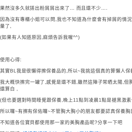
果然沒多久就搓出粉屑屑出來了… 而且還不少….
因為沒有專櫃小姐可以問,我也不知道為什麼會有掉屑的情況
量了,
(如果有人知道原因,麻煩告訴我喔^^)
使用心得:
其實BL我是很懶得擦保養品的,所以~我挑這個真的算懶人保
我大概快擦完一罐了,感覺是還不錯,雖然這陣子常晒太陽,但
還算白 ,
(但也要選對時間睡覺跟保養,晚上11點到凌晨1點是褪黑激素
所以囉~有擦有保佑囉~不管胸大胸小的朋友都要認真保養胸
不知道各位寶貝都使用那一家的美胸產品呢?分享一下吧