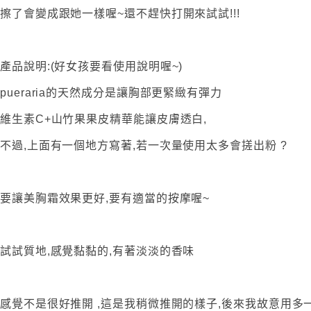
擦了會變成跟她一樣喔~還不趕快打開來試試!!!
產品說明:(好女孩要看使用說明喔~)
pueraria的天然成分是讓胸部更緊緻有彈力
維生素C+山竹果果皮精華能讓皮膚透白,
不過,上面有一個地方寫著,若一次量使用太多會搓出粉 ?
要讓美胸霜效果更好,要有適當的按摩喔~
試試質地,感覺黏黏的,有著淡淡的香味
感覺不是很好推開 ,這是我稍微推開的樣子,後來我故意用多