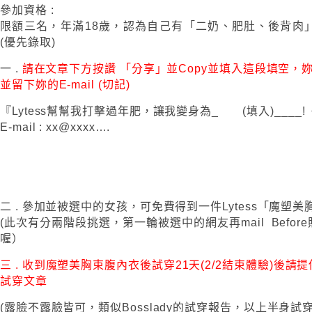
參加資格 :
限額三名，年滿18歲，認為自己有「二奶、肥肚、後背肉
(優先錄取)
一 .
請在文章下方按讚 「分享」並Copy並填入這段填空，
並留下妳的E-mail (切記)
『Lytess幫幫我打擊過年肥，讓我變身為_ (填入)____
E-mail : xx@xxxx….
二 . 參加並被選中的女孩，可免費得到一件Lytess「魔塑
(此次有分兩階段挑選，第一輪被選中的網友再mail Befo
喔）
三 . 收到魔塑美胸束腹內衣後試穿21天(2/2結束體驗)後請提
試穿文章
(露臉不露臉皆可，類似Bosslady的試穿報告，以上半身試