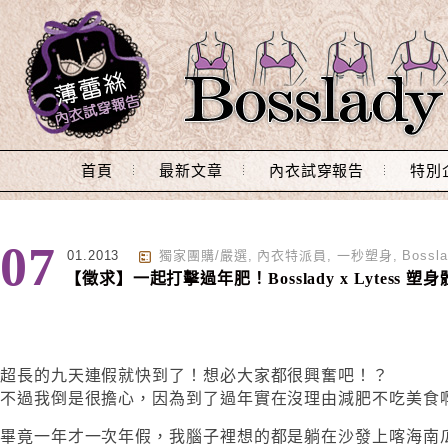
Main Menu
首頁
最新文章
內衣試穿報告
特別
07
01.2013
獨家團購/嚴選
,
內衣特派員
,
一秒塑身
,
Boss
【徵求】一起打擊過年肥！Bosslady x Lytess 塑
超長的九天連假就快到了！想必大家都很興奮吧！？
不過我倒是很擔心，因為到了過年實在沒理由減肥不吃美食
畢竟一年才一次年假，我腦子裡想的都是躺在沙發上喀海南瓜