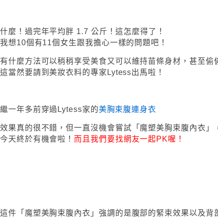
什麼！過完年平均胖 1.7 公斤！這怎麼得了！
我想10個有11個女生跟我擔心一樣的問題吧！
有什麼方法可以稍稍享受美食又可以維持苗條身材，甚至偷
這當然要請到美妝衣料的專家Lytess出馬啦！
繼一年多前穿過Lytess家的
美胸束腹連身衣
效果真的很不錯，但一直沒機會嘗試「魔塑美胸束腹內衣」
今天終於有機會啦！
而且我們要找網友一起PK喔！
這件「魔塑美胸束腹內衣」強調的是腹部的緊束效果以及背