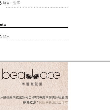
時尚一些事
eta
登入
osslady薄蕾絲內衣試穿報告-妳的專屬內在美穿搭顧問
網頁維護：
阿腸網頁設計工作室