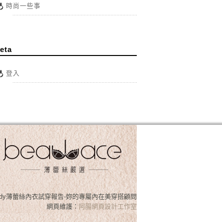
時尚一些事
eta
登入
osslady薄蕾絲內衣試穿報告-妳的專屬內在美穿搭顧問
網頁維護：
阿腸網頁設計工作室