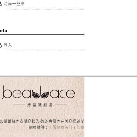
時尚一些事
eta
登入
osslady薄蕾絲內衣試穿報告-妳的專屬內在美穿搭顧問
網頁維護：
阿腸網頁設計工作室