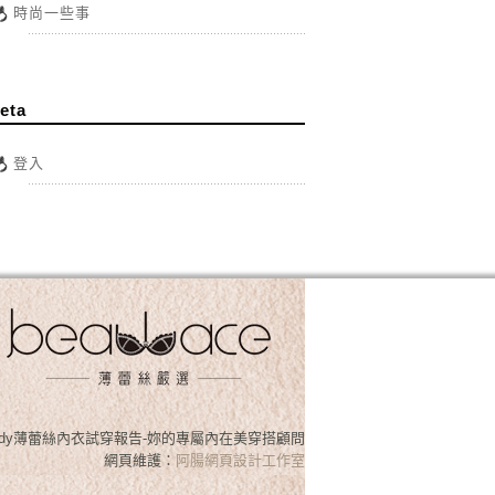
時尚一些事
eta
登入
osslady薄蕾絲內衣試穿報告-妳的專屬內在美穿搭顧問
網頁維護：
阿腸網頁設計工作室