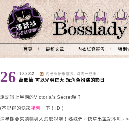
Main Menu
首頁
最新文章
內衣試穿報告
特別
26
10.2012
內著穿搭很重要
,
時尚一些事
萬聖節-可以光明正大-玩角色扮演的節日
還記得上星期的Victoria’s Secret嗎？
(不記得的快來
複習
一下！:D )
這星期要來聽聽男人怎麼說啦！姊妹們，快拿出筆記本吧~ >//