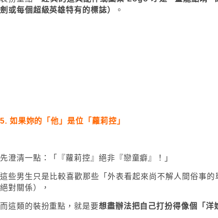
劍或每個超級英雄特有的標誌）
。
5. 如果妳的「他」是位「蘿莉控」
先澄清一點：「『蘿莉控』絕非『戀童癖』！」
這些男生只是比較喜歡那些「外表看起來尚不解人間俗事的
絕對關係），
而這類的裝扮重點，就是要
想盡辦法把自己打扮得像個「洋