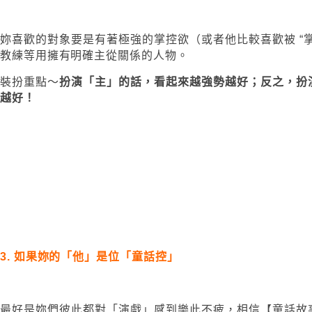
妳喜歡的對象要是有著極強的掌控欲（或者他比較喜歡被 “
教練等用擁有明確主從關係的人物。
裝扮重點～
扮演「主」的話，看起來越強勢越好；反之，扮
越好！
3. 如果妳的「他」是位「童話控」
最好是妳們彼此都對「演戲」感到樂此不疲，相信【童話故