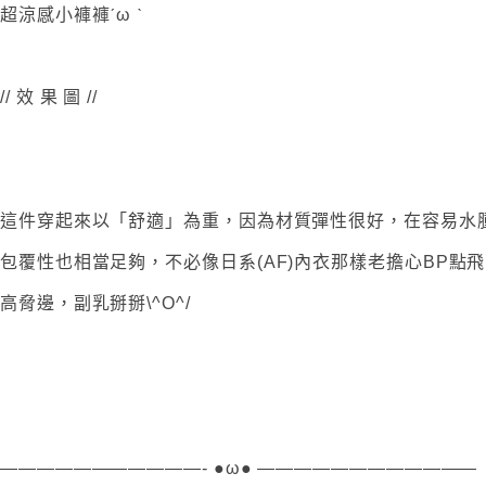
超涼感小褲褲ˊω ˋ
// 效 果 圖 //
這件穿起來以「舒適」為重，因為材質彈性很好，在容易水
包覆性也相當足夠，不必像日系(AF)內衣那樣老擔心BP點
高脅邊，副乳掰掰\^O^/
———————————- ●ω● ————————————