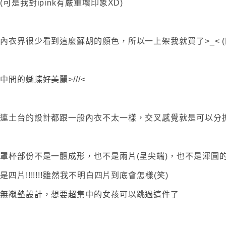
(可是我對ipink有嚴重壞印象XD)
內衣界很少看到這麼蘇胡的顏色，所以一上架我就買了>_< (
中間的蝴蝶好美麗>///<
連土台的設計都跟一般內衣不太一樣，交叉感覺就是可以分擔
罩杯部份不是一體成形，也不是兩片(呈尖端)，也不是渾圓
是四片!!!!!!!雖然我不明白四片到底會怎樣(笑)
無襯墊設計，想要超集中的女孩可以跳過這件了