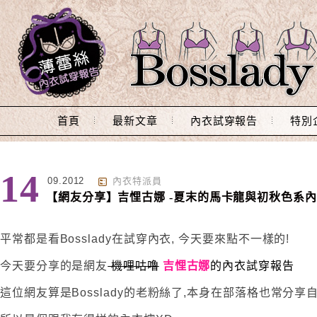
Main Menu
首頁
最新文章
內衣試穿報告
特別
14
09.2012
內衣特派員
【網友分享】吉悝古娜 -夏末的馬卡龍與初秋色系
平常都是看Bosslady在試穿內衣, 今天要來點不一樣的!
今天要分享的是網友
機哩咕嚕
吉悝古娜
的內衣試穿報告
這位網友算是Bosslady的老粉絲了,本身在部落格也常分享