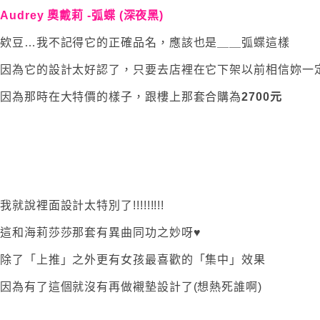
Audrey 奧戴莉 -弧蝶 (深夜黑)
欸豆…我不記得它的正確品名，應該也是＿＿弧蝶這樣
因為它的設計太好認了，只要去店裡在它下架以前相信妳一
因為那時在大特價的樣子，跟樓上那套合購為
2700元
我就說裡面設計太特別了!!!!!!!!!
這和海莉莎莎那套有異曲同功之妙呀♥
除了「上推」之外更有女孩最喜歡的「集中」效果
因為有了這個就沒有再做襯墊設計了(想熱死誰啊)