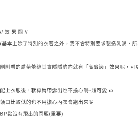
// 效 果 圖 //
(基本上除了特別的衣著之外，我不會特別要求製造乳溝，所
剛剛看的肩帶蕾絲其實隱隱約約就有「高脅邊」效果呢，可
配上衣服後，就算肩帶露出也不擔心啊~超可愛ˊωˋ
領口比較低的也不用擔心內衣會跑出來呢
BP點沒有飛出的問題(重要)