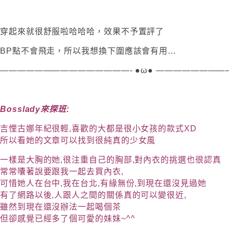
穿起來就很舒服啦哈哈哈，效果不予置評了
BP點不會飛走，所以我想換下圍應該會有用…
———————————————- ●ω● ———————
Bosslady來探班:
吉悝古娜年紀很輕,喜歡的大都是很小女孩的款式XD
所以看她的文章可以找到很純真的少女風
一樣是大胸的她,很注重自己的胸部,對內衣的挑選也很認真
常常囔著說要跟我一起去買內衣,
可惜她人在台中,我在台北,有緣無份,到現在還沒見過她
有了網路以後,人跟人之間的關係真的可以變很近,
雖然到現在還沒辦法一起喝個茶
但卻感覺已經多了個可愛的妹妹~^^