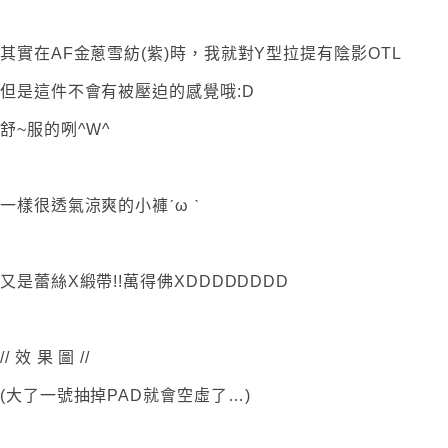
其實在AF金蔥雪紡(紫)時，我就對Y型拉提有陰影OTL
但是這件不會有被壓迫的感覺哦:D
舒~服的咧^W^
一樣很透氣涼爽的小褲ˊω ˋ
又是蕾絲X緞帶!!萬得佛XDDDDDDDD
// 效 果 圖 //
(大了一號抽掉PAD就會空虛了…)