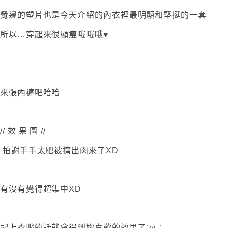
脅邊的塑片也是今天介紹的內衣裡最明顯和堅挺的一套
所以…穿起來很顯瘦哦哦哦♥
來張內褲吧哈哈
// 效 果 圖 //
拍謝手手太肥被擠出肉來了XD
有沒有覺得超集中XD
配上衣服的話就會得到妳喜歡的效果了ˊω ˋ