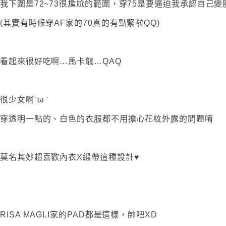
我下圍是72~73很尷尬的範圍，穿75是要逼迫我承認自己變
(其實有時候穿AF家的70真的有點緊啦QQ)
看起來很好吃啊…馬卡龍…QAQ
很少女啊ˊω ˋ
穿透明一點的、白色的衣服都不用擔心花紋外露的問題唷
莫名其妙超喜歡內衣X緞帶這種設計♥
RISA MAGLI家的PAD都是這樣，帥吧XD