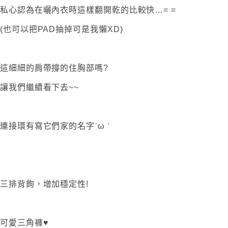
私心認為在曬內衣時這樣翻開乾的比較快…= =
(也可以把PAD抽掉可是我懶XD)
這細細的肩帶撐的住胸部嗎?
讓我們繼續看下去~~
連接環有寫它們家的名字ˊω ˋ
三排背鉤，增加穩定性!
可愛三角褲♥