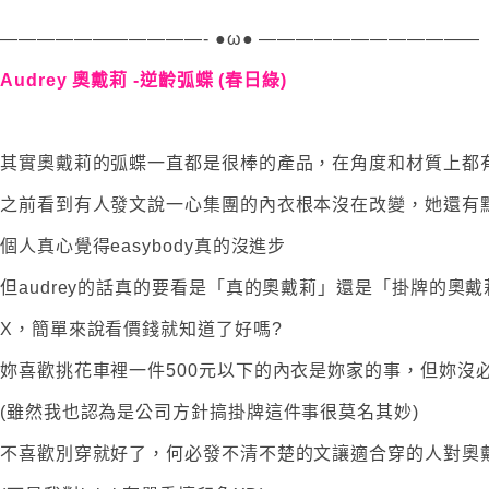
———————————- ●ω● ————————————
Audrey 奧戴莉 -逆齡弧蝶 (春日綠)
其實奧戴莉的弧蝶一直都是很棒的產品，在角度和材質上都
之前看到有人發文說一心集團的內衣根本沒在改變，她還有點名是e
個人真心覺得easybody真的沒進步
但audrey的話真的要看是「真的奧戴莉」還是「掛牌的奧戴
X，簡單來說看價錢就知道了好嗎?
妳喜歡挑花車裡一件500元以下的內衣是妳家的事，但妳沒
(雖然我也認為是公司方針搞掛牌這件事很莫名其妙)
不喜歡別穿就好了，何必發不清不楚的文讓適合穿的人對奧