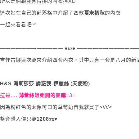
所以是個跟我有得拼的內衣控XD
這次她在自己的部落格中介紹了四款
夏末初秋
的內衣
一起來看看吧^^
———————————— ●ω● ———————————
吉悝古娜這次要來介紹四套內衣，其中只有一套是八月的新
H&S 海莉莎莎 誘惑我-伊麗絲 (天使粉)
這是…..
薄蕾絲姐姐開的團購
=3=
因為粉紅色的太像可口的草莓奶昔我就買了>////<
整套購入價只要
1208元
♥