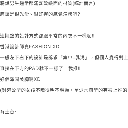
聽說男生通常都滿喜歡緞面的材質(統計而言)
應該是很光滑、很好摸的感覺這樣吧?
連襯墊的設計方式都跟平常的內衣不一樣呢!!
香港設計師真FASHION XD
一般左下右下的設計是訴求「集中=乳溝」，但個人覺得對上推
直接在下方的PAD就不一樣了，我推!!
好個渾圓美胸啊XD
(對碗公型的女孩不曉得明不明顯，至少水滴型的有被上推的
有土台~