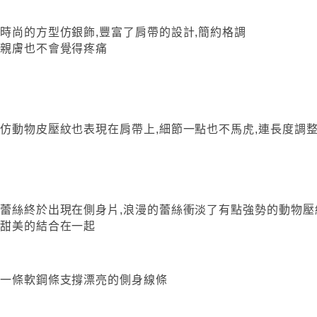
時尚的方型仿銀飾,豐富了肩帶的設計,簡約格調
親膚也不會覺得疼痛
仿動物皮壓紋也表現在肩帶上,細節一點也不馬虎,連長度調
蕾絲終於出現在側身片,浪漫的蕾絲衝淡了有點強勢的動物壓
甜美的結合在一起
一條軟鋼條支撐漂亮的側身線條