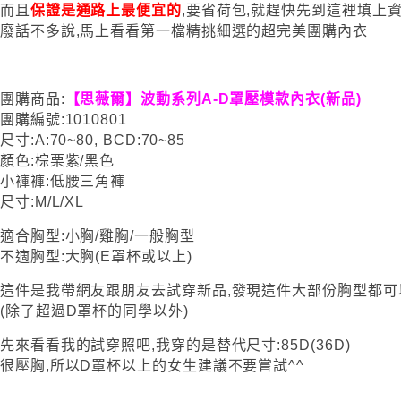
而且
保證是通路上最便宜的
,要省荷包,就趕快先到這裡填上資
廢話不多說,馬上看看第一檔精挑細選的超完美團購內衣
團購商品:
【思薇爾】波動系列A-D罩壓模款內衣(新品)
團購編號:1010801
尺寸:A:70~80, BCD:70~85
顏色:棕栗紫/黑色
小褲褲:低腰三角褲
尺寸:M/L/XL
適合胸型:小胸/雞胸/一般胸型
不適胸型:大胸(E罩杯或以上)
這件是我帶網友跟朋友去試穿新品,發現這件大部份胸型都可
(除了超過D罩杯的同學以外)
先來看看我的試穿照吧,我穿的是替代尺寸:85D(36D)
很壓胸,所以D罩杯以上的女生建議不要嘗試^^