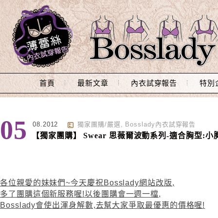
Main Menu
首頁
最新文章
內衣試穿報告
特別
05
08.2012
獨家團購/嚴選
,
Bosslady內衣試穿報告
【獨家團購】 Swear 思薇爾波動系列-適合胸型:小
各位親愛的妹妹們~今天慶祝Bosslady網站改版,
多了團購這個新服務喔!以後團購會一週一檔,
Bosslady會使出渾身解數,去幫大家爭取最優惠的價格喔!