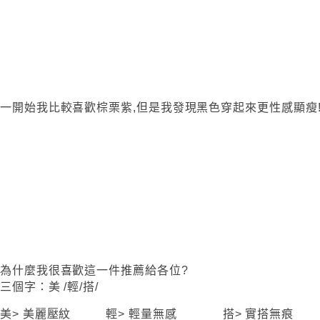
一開始我比較喜歡棕栗紫,但是我發現黑色穿起來更性感顯瘦
為什麼我很喜歡這一件推薦給各位?
三個字：美 /輕/搭/
美> 美麗壓紋 輕> 輕量無感 搭> 實搭無痕