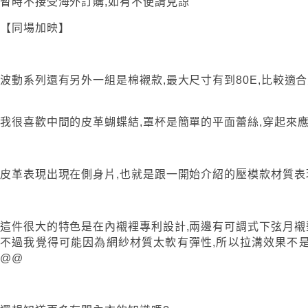
暫時不接受海外訂購,如有不便請見諒
【同場加映】
波動系列還有另外一組是棉襯款,最大尺寸有到80E,比較適
我很喜歡中間的皮革蝴蝶結,罩杯是簡單的平面蕾絲,穿起來
皮革表現出現在側身片,也就是跟一開始介紹的壓模款材質表
這件很大的特色是在內襯裡專利設計,兩邊有可調式下弦月襯
不過我覺得可能因為網紗材質太軟有彈性,所以拉溝效果不是
@@