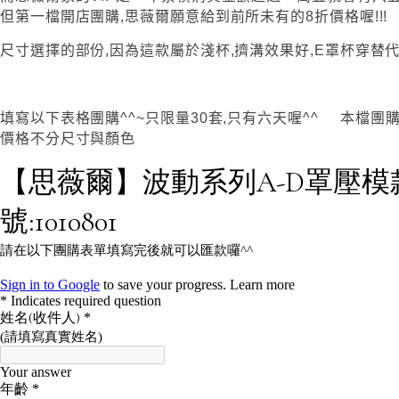
但第一檔開店團購,思薇爾願意給到前所未有的8折價格喔!!!
尺寸選擇的部份,因為這款屬於淺杯,擠溝效果好,E罩杯穿替代
填寫以下表格團購^^~只限量30套,只有六天喔^^ 本檔團購日:8
價格不分尺寸與顏色