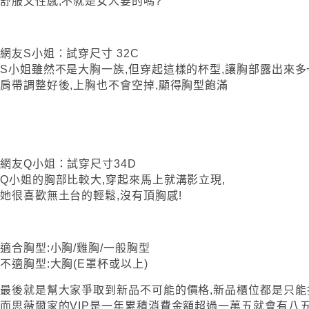
舒服又性感,不就是女人要的嗎?
網友S小姐：試穿尺寸 32C
S小姐雖然不是大胸一族,但穿起這樣的杯型,讓胸部露出來多
肩帶調整好後,上胸也不會空掉,顯得胸型飽滿
網友Q小姐：試穿尺寸34D
Q小姐的胸部比較大,穿起來馬上就溝影立現,
她很喜歡無土台的輕鬆,沒有頂胸感!
適合胸型:小胸/雞胸/一般胸型
不適胸型:大胸(E罩杯或以上)
最後就是幫大家爭取到新品不可能的價格,新品櫃位都是只能
而思薇爾家的VIP是一年累積消費金額超過一萬五就會有八