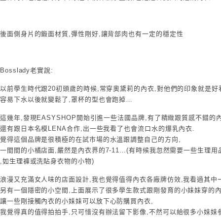
後面側身片的鍛面材質,彈性剛好,讓背部肉也有一定的穩定性
Bosslady老實說:
以前學生時代跟20初頭歲的時候,常穿奧黛莉的內衣,對他們的印象就是好看
容易下水以後就變鬆了,罩杯的型也會跑掉…
這幾年,發現EASYSHOP開始引進一些法國品牌,有了精緻跟質感不錯的內
還有跟日本名模LENA合作,出一些我看了也會流口水的爆乳內衣.
覺得這個品牌是很積極的在試市場的水溫跟調整自己的方向,
一間間的小橘店面,嚴然是內衣界的7-11…(有時候我忽然需要一些生理
,如生理褲或洗貼身衣物的小物)
浪漫又充滿女人味的店面設計,我也覺得值得內衣各廠牌仿效,我看過其中一
另有一個隱密的小空間,上面展示了很多學生款式跟剛發育的小妹妹穿的內
讓一些剛接觸內衣的小妹妹可以放下心防購買內衣,
我覺得真的值得拍拍手,只可惜沒有辦法留下影像,不然可以給很多小妹妹