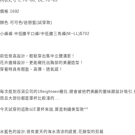
內衣尺寸:C:70~80, DE:70~85
價格:1692
顏色:可可色/迷戀藍(試穿款)
小褲褲:中低腰平口褲/中低腰三角褲(M~LL)$702
前低脅高設計，輕鬆穿出集中立體溝影！
花卉邊緣設計，更能襯托出胸部的美麗造型！
穿著時具有輕盈、高彈、透氣感！
每次逛到百貨公司的18eighteen櫃位,總會被他們美麗的蕾絲跟設計吸
而且大部份都是罩杯比較淺的….
今天試穿的這款以E罩杯來說,算是刺繡美型款^^
水藍色的設計,很有夏天的海水清涼的感覺,花瓣型的剪裁