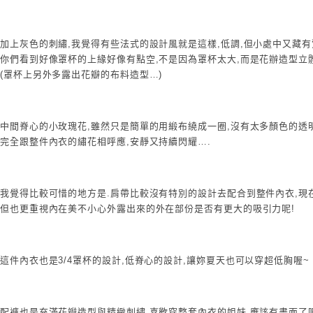
加上灰色的刺繡,我覺得有些法式的設計風就是這樣,低調,但小處中又藏
你們看到好像罩杯的上緣好像有點空,不是因為罩杯太大,而是花辦造型立
(罩杯上另外多露出花瓣的布料造型…)
中間脊心的小玫瑰花,雖然只是簡單的用緞布繞成一圈,沒有太多顏色的透
完全跟整件內衣的繡花相呼應,安靜又持續閃耀….
我覺得比較可惜的地方是.肩帶比較沒有特別的設計去配合到整件內衣,現
但也更重視內在美不小心外露出來的外在部份是否有更大的吸引力呢!
這件內衣也是3/4罩杯的設計,低脊心的設計,讓妳夏天也可以穿超低胸喔~
配褲也是充滿花瓣造型與精緻刺繡,喜歡穿整套內衣的姐妹,應該有畫面了吧