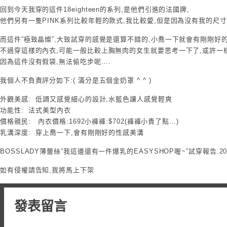
回到今天我穿的這件18eighteen的系列,是他們引進的法國牌,
他們另有一隻PINK系列比較年輕的款式,我比較愛,但是因為沒有我的尺寸
而這件”極致晶燦”,大致試穿的感覺是還算不錯的,小喬一下就會有剛剛好
不過穿這樣的內衣,可能一般比較上胸無肉的女生就要思考一下了,或許一
因為這件沒有假袋,無法偷吃步呢….
我個人不負責評分如下:( 滿分是五個金奶罩 ^ ^ )
外觀美感:
低調又感覺細心的設計,水藍色讓人感覺輕爽
功能性:
法式美型內衣
價格親民:
內衣價格:1692小褲褲:$702(褲褲小貴了點…)
乳溝深度:
穿上喬一下,會有剛剛好的性感美溝
BOSSLADY薄蕾絲”我這邊還有一件爆乳的EASYSHOP喔~”試穿報告.2010
如有侵權請告知,我將馬上下架
發表留言