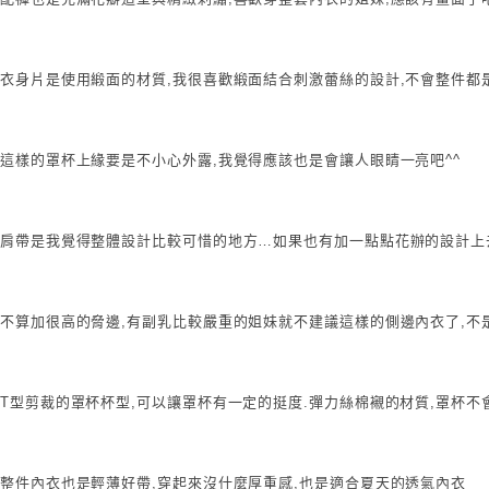
衣身片是使用緞面的材質,我很喜歡緞面結合刺激蕾絲的設計,不會整件都
這樣的罩杯上緣要是不小心外露,我覺得應該也是會讓人眼睛一亮吧^^
肩帶是我覺得整體設計比較可惜的地方…如果也有加一點點花辦的設計上
不算加很高的脅邊,有副乳比較嚴重的姐妹就不建議這樣的側邊內衣了,不
T型剪裁的罩杯杯型,可以讓罩杯有一定的挺度.彈力絲棉襯的材質,罩杯不會
整件內衣也是輕薄好帶,穿起來沒什麼厚重感,也是適合夏天的透氣內衣