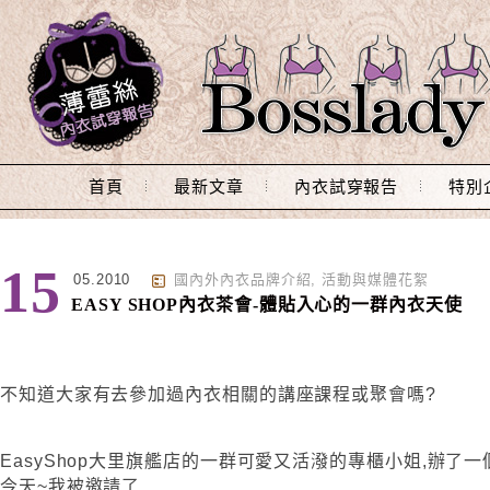
Main Menu
首頁
最新文章
內衣試穿報告
特別
15
05.2010
國內外內衣品牌介紹
,
活動與媒體花絮
EASY SHOP內衣茶會-體貼入心的一群內衣天使
不知道大家有去參加過內衣相關的講座課程或聚會嗎?
EasyShop大里旗艦店的一群可愛又活潑的專櫃小姐,辦了
今天~我被邀請了….