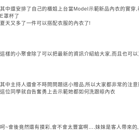
其中還安排了自己的櫃姐上台當Model示範新品內衣的實穿
E罩杯了
夏天又多了一件可以搭配衣服的內衣了!
這樣的小聚會除了可以把最新的資訊介紹給大家,而且也可以
其中主持人還會不時問問題送小贈品,所以大家都非常的注意
這位同學就自告奮勇上去示範她都如何洗跟晾內衣
呵~會後竟然還有摸彩,會不會太豐富啊….妹妹是客人帶來的