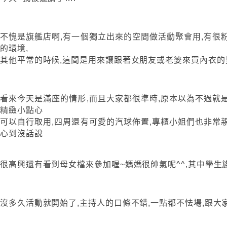
不愧是旗艦店啊,有一個獨立出來的空間做活動聚會用,有很
的環境,
其他平常的時候,這間是用來讓跟著女朋友或老婆來買內衣的
看來今天是滿座的情形,而且大家都很準時,原本以為不過就
精緻小點心
可以自行取用,四周還有可愛的汽球佈置,專櫃小姐們也非常
心到沒話說
很高興還有看到母女檔來參加喔~媽媽很帥氣呢^^,其中學生
沒多久活動就開始了,主持人的口條不錯,一點都不怯場,跟大