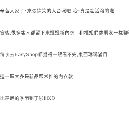
辛苦大家了~來張搞笑的大合照吧,哈~真是超活潑的啦
會後,很多客人都留下來逛逛新內衣…和櫃姐們像朋友一樣聊
每次去EasyShop都覺得一眼看不完,東西琳瑯滿目
這一區大多是新品跟常推的內衣款
比基尼的季節到了啦!!!XD