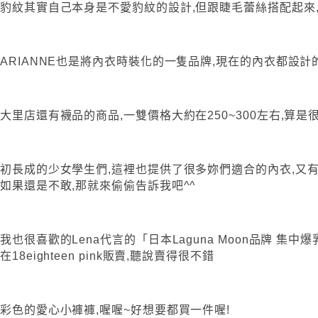
豹紋其實自己本身是不愛豹紋的設計,但跟睫毛蕾絲搭配起來,
ARIANNE也是將內衣時裝化的一隻品牌,現在的內衣都設計
大里店還有襪品的商品,一雙價格大約在250~300左右,算是
初長成的少女學生們,這裡也提供了很多妳們適合的內衣,又有
如果還是不敢,那就來偷偷告訴我吧^^
我也很喜歡的Lena代言的「日本Laguna Moon品牌 集中爆
在18eighteen pink販賣,聽說賣得很不錯
彩色的愛心小褲褲,喔喔~好想要都買一件喔!