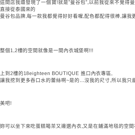
這間店我還發現了一個寶!就是”曼谷包”,以前我從來不覺得
直接從泰國來的
曼谷包品牌,每一款我都覺得好好看喔,配色都配得很棒,讓我
整個1,2樓的空間就像是一間內衣城堡啊!!!
上到2樓的18eighteen BOUTIQUE 進口內衣專區,
讓我挖到更多吞口水的蕾絲啊~是的…沒我的尺寸,所以我只
美吧!
妳可以坐下來吃蛋糕喝茶又邊選內衣,又是在鋪滿地毯的空間裡