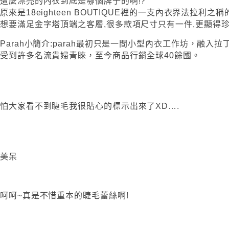
這麼漂亮的內衣到底是哪個牌子的啊!?
原來是18eighteen BOUTIQUE裡的一支內衣界法拉利之
想要滿足金字塔頂端之客層,很多款項尺寸只有一件,更顯得珍貴
Parah小簡介:parah最初只是一間小型內衣工作坊，融入拉
受到許多名流貴婦青睞，至今商品行銷全球40餘國。
怕大家看不到睫毛我很貼心的標示出來了XD….
美呆
呵呵~真是不惜重本的睫毛蕾絲啊!