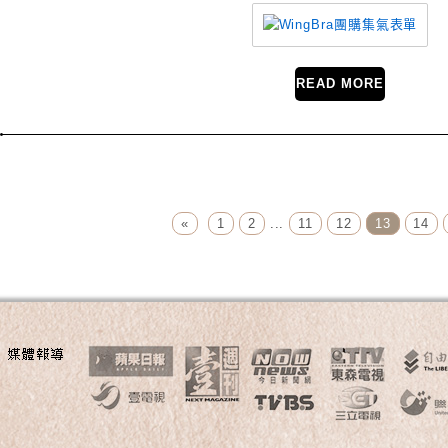
READ MORE
Page Menu
«
1
2
...
11
12
13
14