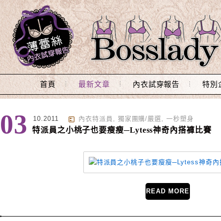
Main Menu
首頁
最新文章
內衣試穿報告
特別
分類 : 獨家團購/嚴選
03
10.2011
內衣特派員
,
獨家團購/嚴選
,
一秒塑身
特派員之小桃子也要瘦瘦─Lytess神奇內搭褲比賽
READ MORE