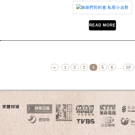
READ MORE
Page Menu
«
1
2
3
4
5
6
...
10