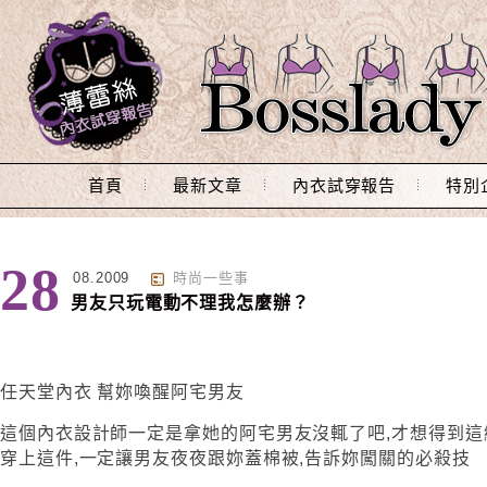
Main Menu
首頁
最新文章
內衣試穿報告
特別
28
08.2009
時尚一些事
男友只玩電動不理我怎麼辦？
任天堂內衣 幫妳喚醒阿宅男友
這個內衣設計師一定是拿她的阿宅男友沒輒了吧,才想得到這
穿上這件,一定讓男友夜夜跟妳蓋棉被,告訴妳闖關的必殺技