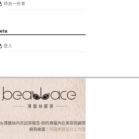
時尚一些事
eta
登入
osslady薄蕾絲內衣試穿報告-妳的專屬內在美穿搭顧問
網頁維護：
阿腸網頁設計工作室