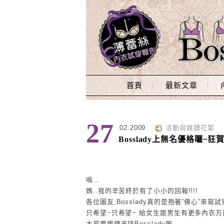
Main Menu
首頁
最新文章
27
02.2009
活動與媒體花絮
Bosslady上無名優格囉~狂賀!
嗚…
媽..我的辛苦終於有了小小的回報!!!!
各位圖友,Bosslady真的是抱著”佛心”來寫
只希望~只希望~ 給女生跟男生有更多內衣
大家要繼續支持Bosslady喔