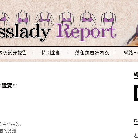
內衣試穿報告
特別企劃
薄蕾絲嚴選內衣
聯絡Bo
猛賀!!!
C
試穿報告來的,
方面的常識