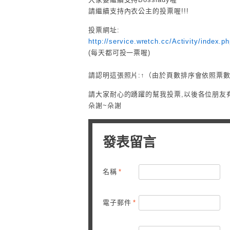
請繼續支持內衣公主的投票喔!!!
投票網址:
http://service.wretch.cc/Activity/ind
(每天都可投一票喔)
請認明這張照片:↑（由於頁數排序會依照票數增
請大家耐心的踴躍的幫我投票,以後各位朋友有需
朵謝~朵謝
發表留言
名稱
*
電子郵件
*