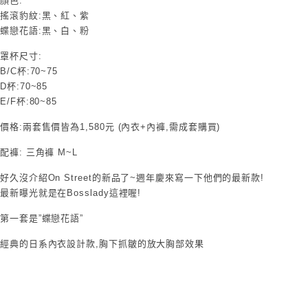
顏色:
搖滾豹紋:黑、紅、紫
蝶戀花語:黑、白、粉
罩杯尺寸:
B/C杯:70~75
D杯:70~85
E/F杯:80~85
價格:兩套售價皆為1,580元 (內衣+內褲,需成套購買)
配褲: 三角褲 M~L
好久沒介紹On Street的新品了~週年慶來寫一下他們的最新款!
最新曝光就是在Bosslady這裡喔!
第一套是”蝶戀花語”
經典的日系內衣設計款,胸下抓皺的放大胸部效果