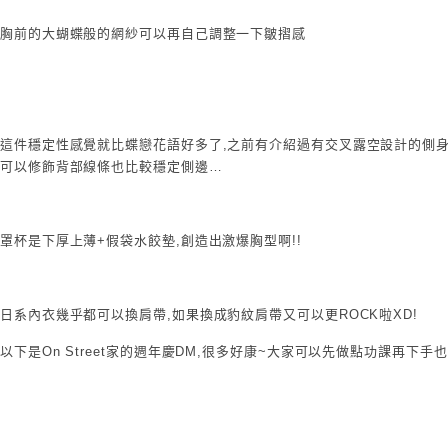
胸前的大蝴蝶般的網紗可以再自己調整一下皺摺感
這件穩定性感覺就比蝶戀花語好多了,之前有介紹過有交叉露空設計的側
可以修飾背部線條也比較穩定側邊…
罩杯是下厚上薄+假袋水餃墊,創造出激爆胸型啊!!
日系內衣幾乎都可以換肩帶,如果換成豹紋肩帶又可以更ROCK啦XD!
以下是On Street家的週年慶DM,很多好康~大家可以先做點功課再下手也