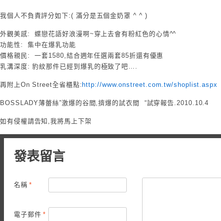
我個人不負責評分如下:( 滿分是五個金奶罩 ^ ^ )
外觀美感: 蝶戀花語好浪漫啊~穿上去會有粉紅色的心情^^
功能性: 集中在爆乳功能
價格親民: 一套1580,結合週年任選兩套85折還有優惠
乳溝深度: 豹紋那件已經到爆乳的極致了吧….
再附上On Street全省櫃點:
http://www.onstreet.com.tw/shoplist.aspx
BOSSLADY薄蕾絲”激爆的谷間,擠爆的試衣間 “試穿報告.2010.10.4
如有侵權請告知,我將馬上下架
發表留言
名稱
*
電子郵件
*