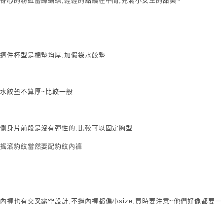
脊心的粉紅蕾絲蝴蝶,輕輕的點綴在中間,充滿小女生的甜美~
這件杯型是棉墊均厚,加假袋水餃墊
水餃墊不算厚~比較一般
側身片前段是沒有彈性的,比較可以固定胸型
搖滾豹紋當然要配豹紋內褲
內褲也有交叉露空設計,不過內褲都偏小size,買時要注意~他們好像都要