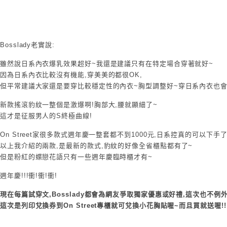
Bosslady老實說:
雖然說日系內衣爆乳效果超好~我還是建議只有在特定場合穿著就好~
因為日系內衣比較沒有機能,穿美美的都很OK,
但平常建議大家還是要穿比較穩定性的內衣~胸型調整好~穿日系內衣也會
新款搖滾豹紋一整個是激爆啊!胸部大,腰就顯細了~
這才是征服男人的S終極曲線!
On Street家很多款式週年慶一整套都不到1000元,日系控真的可以下手了
以上我介紹的兩款,是最新的款式,豹紋的好像全省櫃點都有了~
但是粉紅的蝶戀花語只有一些週年慶臨時櫃才有~
週年慶!!!衝!衝!衝!
現在每篇試穿文,Bosslady都會為網友爭取獨家優惠或好禮,這次也不例
這次是列印兌換券到On Street專櫃就可兌換小花胸貼喔~而且買就送喔!!!