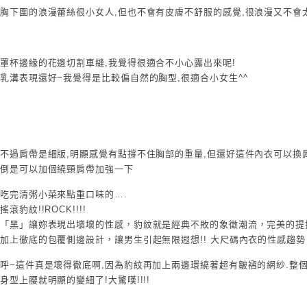
胸下圍的浪漫蕾絲很小女人,但也不會有皮膚不舒服的感覺,很浪漫又不會
罩杯邊緣的花邊切割車縫,我覺得很適合不小心露出來呢!
乳溝表現還好~我覺得是比較偏自然的胸型,很適合小女生^^
不過肩帶是細版,明顯感覺有點撐不住胸部的重量,但還好這件內衣可以換肩
倒是可以加個繞頸肩帶加強一下
吃完清粥小菜來點重口味的….
搖滾豹紋!!ROCK!!!!
「黑」讓妳表現出壞壞的性感，豹紋就是經典不敗的象徵潮流，完美的提
加上徹底的包覆側邊設計，讓男生引起無限遐想!! 大尺碼內衣的性感趨勢，就從
呼~這件真是壞得徹底啊,因為豹紋再加上兩邊環繞著超有皺褶的網紗.整
身型上腰就明顯的變細了!大驚嘆!!!!