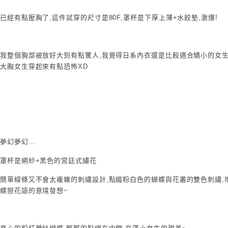
已經有點壓胸了,這件試穿的尺寸是80F,罩杯是下厚上薄+水餃墊,激爆!
我整個胸部被放好大到有點驚人,我覺得日系內衣還是比較適合矯小的女生
大胸女生穿起來有點恐怖XD
夢幻夢幻…
罩杯是網紗+黑色的宮廷式繡花
簡單線條又不會太複雜的刺繡設計,點綴粉白色的蝴蝶與花叢的雙色刺繡,
蝶戀花語的意境發想~