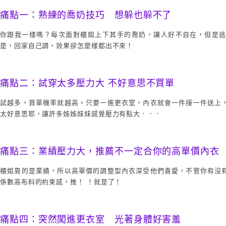
痛點一：熟練的喬奶技巧 想躲也躲不了
你跟我一樣嗎？每次面對櫃姐上下其手的喬奶，讓人好不自在，但是
是，回家自己調，效果卻怎麼樣都出不來！
痛點二：試穿太多壓力大 不好意思不買單
試越多，買單機率就越高。只要一進更衣室，內衣就會一件接一件送上
太好意思耶，讓許多姊姊妹妹感覺壓力有點大．．．
痛點三：業績壓力大，推薦不一定合你的高單價內衣
櫃姐靠的是業績，所以高單價的調整型內衣深受他們喜愛，不管你有沒
係數高布料的約束感，推！ ！就是了！
痛點四：突然闖進更衣室 光著身體好害羞