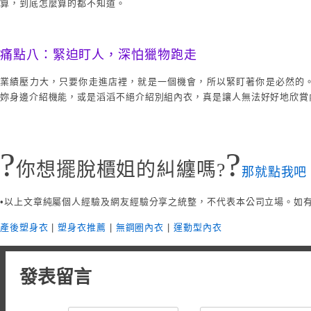
算，到底怎麼算的都不知道。
痛點八：緊迫盯人，深怕獵物跑走
業績壓力大，只要你走進店裡，就是一個機會，所以緊盯著你是必然的
妳身邊介紹機能，或是滔滔不絕介紹別組內衣，真是讓人無法好好地欣賞
?‍
?
你想擺脫櫃姐的糾纏嗎?
那就點我吧
•以上文章純屬個人經驗及網友經驗分享之統整，不代表本公司立場。如
產後塑身衣
|
塑身衣推薦
|
無鋼圈內衣
|
運動型內衣
發表留言