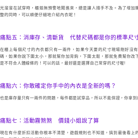
光溜溜在試穿時，櫃姐無預警地闖進來，總是讓人措手不及。為了增加
整的同時，可以順便仔細地介紹內衣呢！
痛點五：消庫存、清斷貨 代替尺碼都是你的標準尺
在櫃上每個尺寸的內衣都只有一兩件，如果今天要的尺寸現場剛好沒
碼，如果你說下圍太小，那就幫你加背鈎，下圍太鬆，那就免費幫你改
是不符合人體線條的！可以的話，最好還是選擇自己常穿的尺寸喔!
痛點六：你敢確定你手中的內衣是全新的嗎？
也是庫存量只有一兩件的問題，每件都是試穿品，所以不能保證，你拿到
痛點七：活動霧煞煞 價錢小姐說了算
現在有什麼折扣活動你根本不清楚，遊戲規則也不知道，搞到最後看上