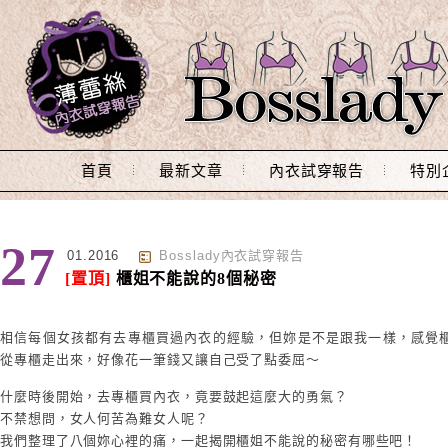
Main Menu
首頁
最新文章
內衣試穿報告
特別
27
01.2016
Bosslady內衣試穿報告
[置頂]
櫃姐不能說的8個秘密
相信每個女孩都有去專櫃買過內衣的經驗，但妳是不是跟我一樣，感覺
從專櫃走出來，好像花一筆錢又讓自己受了點委屈～
什麼時後開始，去專櫃買內衣，竟要鼓起這麼大的勇氣？
不禁想問，女人何苦為難女人呢？
我們整理了八個妳心裡的痛，一起揭開櫃姐不能說的秘密有哪些吧！