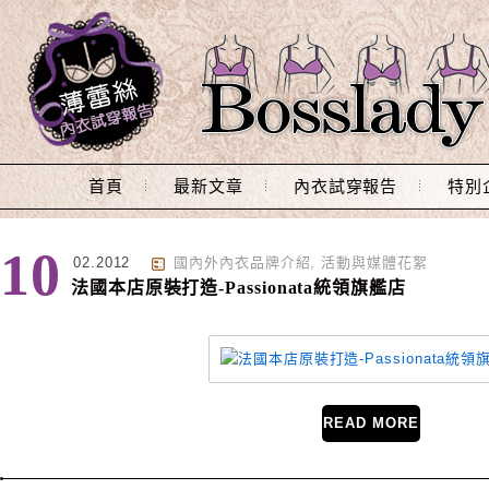
Main Menu
首頁
最新文章
內衣試穿報告
特別
標籤 : Passio Cherie
10
02.2012
國內外內衣品牌介紹
,
活動與媒體花絮
法國本店原裝打造-Passionata統領旗艦店
READ MORE