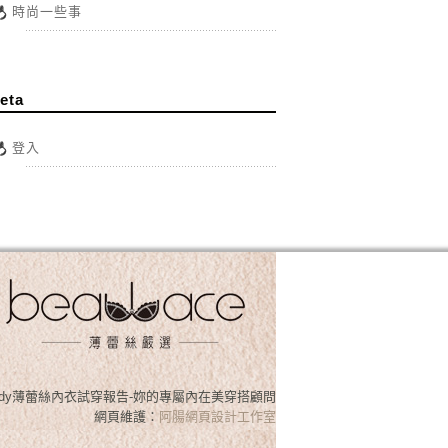
時尚一些事
eta
登入
osslady薄蕾絲內衣試穿報告-妳的專屬內在美穿搭顧問
網頁維護：
阿腸網頁設計工作室