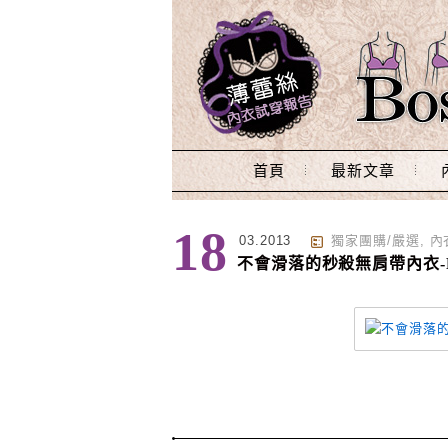
Main Menu
首頁
最新文章
標籤 : mydress
18
03.2013
獨家團購/嚴選
,
內
不會滑落的秒殺無肩帶內衣-PJ