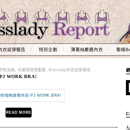
內衣試穿報告
特別企劃
薄蕾絲嚴選內衣
聯絡Bo
衣特派員
,
內著穿搭很重要
,
Bosslady內衣試穿報告
 WORK BRA!
READ MORE
C