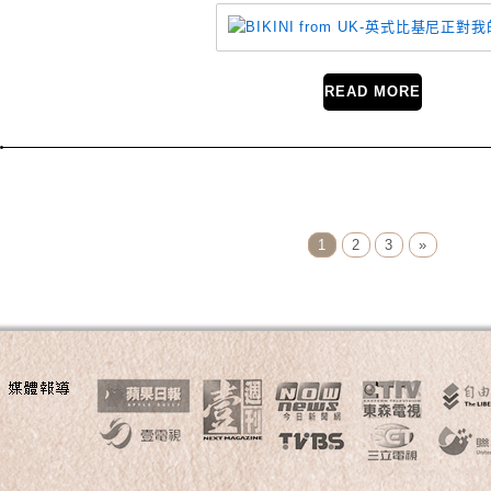
READ MORE
Page Menu
1
2
3
»