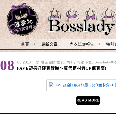
Main Menu
首頁
最新文章
內衣試穿報告
特別
標籤 : cp值
08
03.2013
獨家團購/嚴選
,
內著穿搭很重要
,
Bosslady
FAVE舒適好穿真紓壓～莫代爾材質CP值真高!
READ MORE