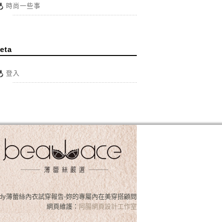
時尚一些事
eta
登入
osslady薄蕾絲內衣試穿報告-妳的專屬內在美穿搭顧問
網頁維護：
阿腸網頁設計工作室