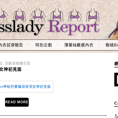
內衣試穿報告
特別企劃
薄蕾絲嚴選內衣
聯絡Bo
紹
,
活動與媒體花絮
寧芙女神初見面
READ MORE
C