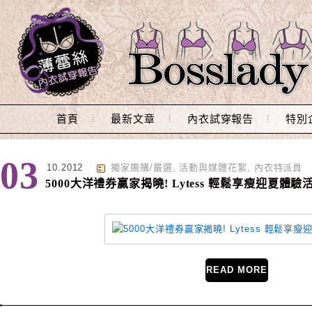
Main Menu
首頁
最新文章
內衣試穿報告
特別
標籤 : 體驗
03
10.2012
獨家團購/嚴選
,
活動與媒體花絮
,
內衣特派員
5000大洋禮券贏家揭曉! Lytess 輕鬆享瘦迎夏體驗
READ MORE