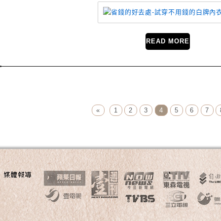
READ MORE
Page Menu
«
1
2
3
4
5
6
7