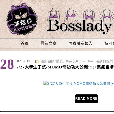
Main Menu
首頁
最新文章
內衣試穿報告
特別
標籤 : 隱形胸罩
28
07.2011
獨家團購/嚴選
,
內在美Know How
,
活動與媒體
7/27大學生了沒-MOMO喬奶功大公開!!!(+集氣團購
READ MORE