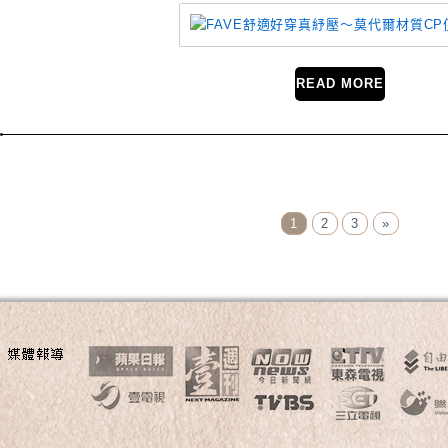
READ MORE
Page Menu
1
2
3
»