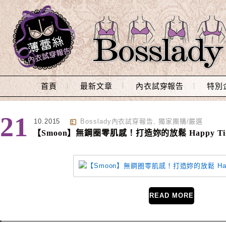
Main Menu
首頁
最新文章
內衣試穿報告
特別
標籤 : 無痕
21
10.2015
Bosslady內衣試穿報告
,
獨家團購/嚴選
【Smoon】無鋼圈零肌感！打造妳的放鬆 Happy Ti
READ MORE