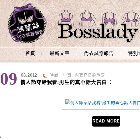
Main Menu
首頁
最新文章
內衣試穿報告
特別
標籤 : 海莉莎莎
09
08.2012
時尚一些事
,
內著穿搭很重要
情人節穿給我看!男生的真心話大告白 ：
READ MORE