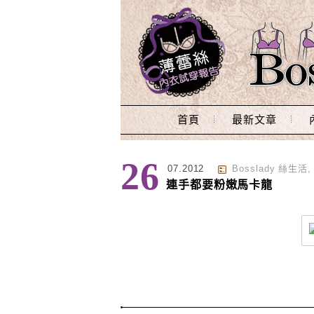
Main Menu
首頁
最新文章
標籤 : 指甲油
26
07.2012
Bosslady 絲生活
連手都要粉嫩馬卡龍