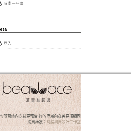
時尚一些事
eta
登入
osslady薄蕾絲內衣試穿報告-妳的專屬內在美穿搭顧問
網頁維護：
阿腸網頁設計工作室