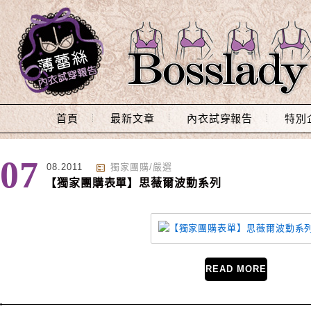
Main Menu
首頁
最新文章
內衣試穿報告
特別
標籤 : 思薇爾
07
08.2011
獨家團購/嚴選
【獨家團購表單】思薇爾波動系列
READ MORE