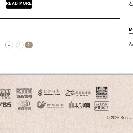
READ MORE
M
«
1
2
© 2026 B