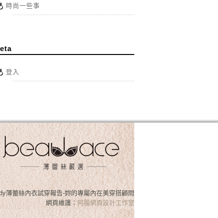
時尚一些事
eta
登入
osslady薄蕾絲內衣試穿報告-妳的專屬內在美穿搭顧問
網頁維護：
阿腸網頁設計工作室