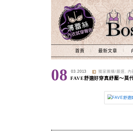
Main Menu
首頁
最新文章
標籤 : 便宜
08
03.2013
獨家團購/嚴選
,
內
FAVE舒適好穿真紓壓～莫代