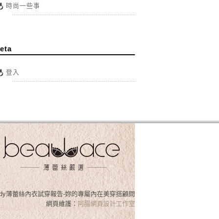
時尚一些事
eta
登入
osslady薄蕾絲內衣試穿報告-妳的專屬內在美穿搭顧問
網頁維護：
阿腸網頁設計工作室