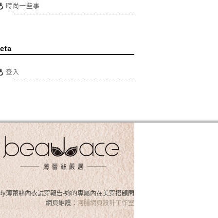
時尚一些事
eta
登入
osslady薄蕾絲內衣試穿報告-妳的專屬內在美穿搭顧問
網頁維護：
阿腸網頁設計工作室