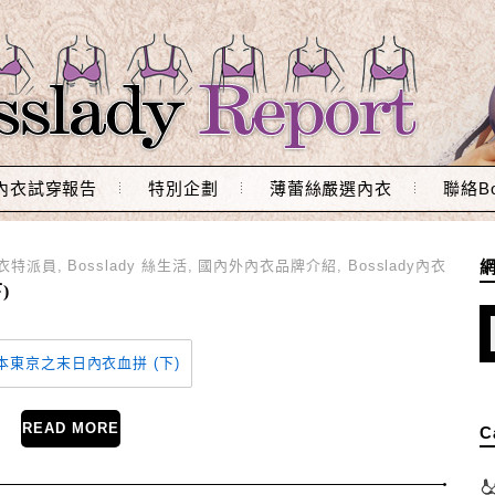
內衣試穿報告
特別企劃
薄蕾絲嚴選內衣
聯絡Bo
衣特派員
,
Bosslady 絲生活
,
國內外內衣品牌介紹
,
Bosslady內衣
)
READ MORE
C