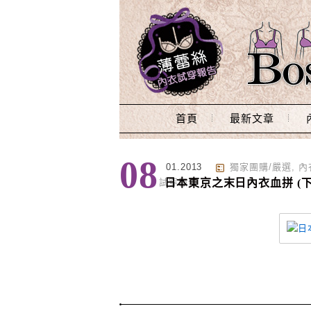
Main Menu
首頁
最新文章
標籤 : 代購
08
01.2013
獨家團購/嚴選
,
內
試穿報告
日本東京之末日內衣血拼 (下