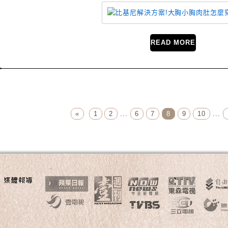
READ MORE
Page Menu
«
1
2
...
6
7
8
9
10
...