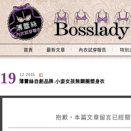
Main Menu
首頁
最新文章
內衣試穿報告
特別
19
12.2015
薄蕾絲自創品牌-小姿女孩無鋼圈塑身衣
抱歉，本篇文章留言已經關