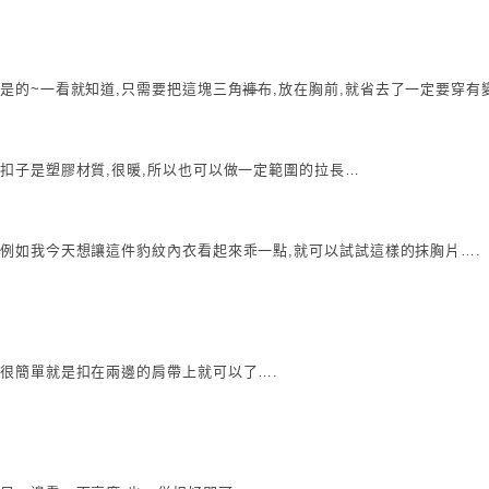
是的~一看就知道,只需要把這塊三角
褲
布,放在胸前,就省去了一定要穿有
扣子是塑膠材質,很暖,所以也可以做一定範圍的拉長…
例如我今天想讓這件豹紋內衣看起來乖一點,就可以試試這樣的抹胸片….
很簡單就是扣在兩邊的肩帶上就可以了….