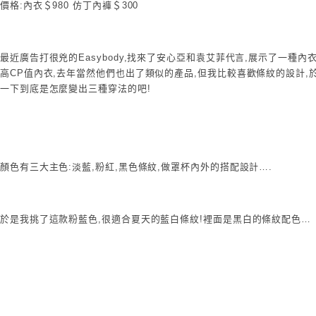
價格:內衣＄980 仿丁內褲＄300
最近廣告打很兇的Easybody,找來了安心亞和袁艾菲代言,展示了一種
高CP值內衣,去年當然他們也出了類似的產品,但我比較喜歡條紋的設計,
一下到底是怎麼變出三種穿法的吧!
顏色有三大主色:淡藍,粉紅,黑色條紋,做罩杯內外的搭配設計….
於是我挑了這款粉藍色,很適合夏天的藍白條紋!裡面是黑白的條紋配色…