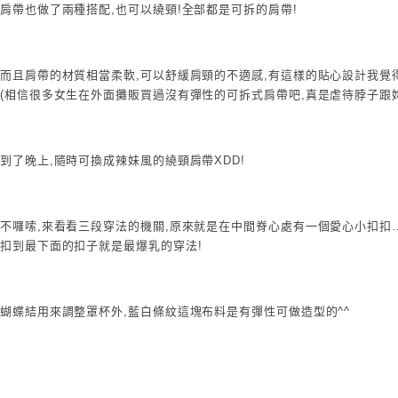
肩帶也做了兩種搭配,也可以繞頸!全部都是可拆的肩帶!
而且肩帶的材質相當柔軟,可以舒緩肩頸的不適感,有這樣的貼心設計我覺
(相信很多女生在外面攤販買過沒有彈性的可拆式肩帶吧,真是虐待脖子跟妳
到了晚上,隨時可換成辣妹風的繞頸肩帶XDD!
不囉嗦,來看看三段穿法的機關,原來就是在中間脊心處有一個愛心小扣扣…
扣到最下面的扣子就是最爆乳的穿法!
蝴蝶結用來調整罩杯外,藍白條紋這塊布料是有彈性可做造型的^^