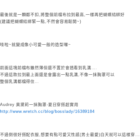
最後就是一顆都不扣,將整個前檔布拉到最高,一樣再把蝴蝶結綁好
(建議把蝴蝶結綁緊一點,不然會容易鬆開~)
哇啦~就變成像小可愛一般的造型囉~
前面這塊前檔布雖然薄但還不置於會透看到乳溝….
不過這款拉到最上面還是會露出一點乳溝,不像一抹胸罩可以
整個乳溝都檔得住…
Audrey 奧黛莉一抹胸罩-夏日穿搭超實用
http://www.wretch.cc/blog/bosslady/16389184
不過倒很好搭配衣服,想要有點可愛又性感(男士最愛)白天就可以這樣穿…