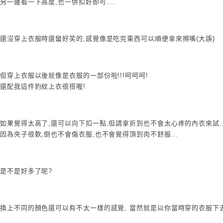
另一邊看一下高度,也一併扣好即可….
還沒穿上衣服時還蠻好笑的,感覺像是吃完東西可以順便拿來擦嘴(大誤)
但穿上衣服以後就像是衣服的一部份啦!!!呵呵呵!
還配我這件豹紋上衣很搭喔!
如果覺得太高了,還可以向下扣一點,但請拿折到也不會太心疼的內衣來試…
因為夾子很軟,倒也不會傷衣服,也不會覺得頂到肉不舒服…
是不是好多了呢?
換上不同的顏色還可以有不太一樣的感覺, 當然就是以你當時穿的衣服下去