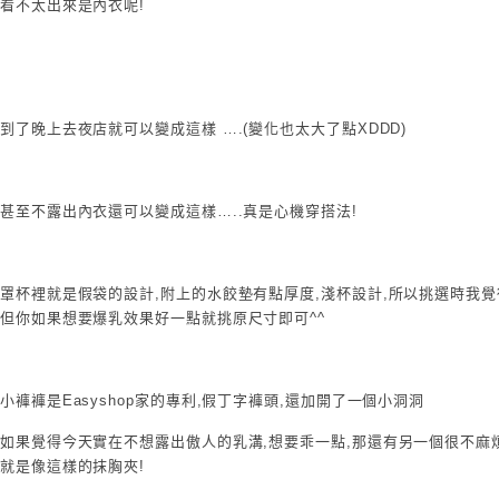
看不太出來是內衣呢!
到了晚上去夜店就可以變成這樣 ….(變化也太大了點XDDD)
甚至不露出內衣還可以變成這樣…..真是心機穿搭法!
罩杯裡就是假袋的設計,附上的水餃墊有點厚度,淺杯設計,所以挑選時我
但你如果想要爆乳效果好一點就挑原尺寸即可^^
小褲褲是Easyshop家的專利,假丁字褲頭,還加開了一個小洞洞
如果覺得今天實在不想露出傲人的乳溝,想要乖一點,那還有另一個很不麻
就是像這樣的抹胸夾!