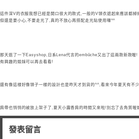
這件深V的衣服我想已經是開口很大的款式,一般的V領衣遮起來應該都綽
但還是要小心,不要走光了,真的不放心再搭配走光貼使用囉^^
那天逛了一下Easyshop,日系Lena代言的embûche又出了這兩款新款喔!
有興趣的姐妹可以再去看看!
還有像這樣好像領子一樣的設計也是昨天才到貨的^^,看來今年夏天有不少
肩帶也悄悄的被放上架子了,夏天小露香肩的時間又來啦!別忘了去角質喔姐妹
發表留言