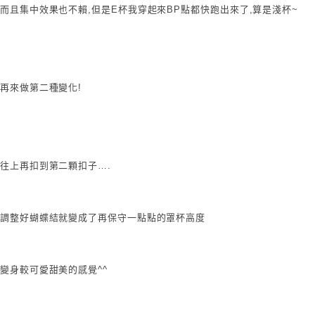
而且集中效果也不賴,但是E杯我穿起來BP點都快跑出來了,算是淺杯~
再來做第二種變化!
往上再扣到第二顆扣子….
調整好蝴蝶結就變成了再保守一點點的罩杯高度
變身較可愛甜美的感覺^^