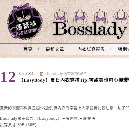
Main Menu
首頁
最新文章
內衣試穿報告
特別
12
05.2011
Bosslady內衣試穿報告
【EasyBody】夏日內衣穿搭Tip!可甜美也可心機爆
夏天的衣服布料真是越少越好,但內衣的穿著上大家就要比較注意一點了^
Bosslady試穿報告:【Easybody】三穿內衣,三段穿法
試穿尺寸:80E (36E)